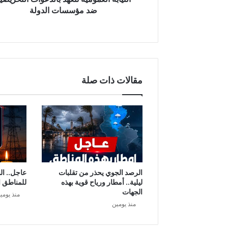
م
ضد مؤسسات الدولة
و
م
ي
ة
ت
ت
مقالات ذات صلة
ع
ه
د
ب
ا
ل
د
ع
و
الرصد الجوي يحذر من تقلبات
عاجل.. ال
ا
ليلية.. أمطار ورياح قوية بهذه
للمناطق ا
ت
الجهات
منذ يومي
ا
منذ يومين
ل
ت