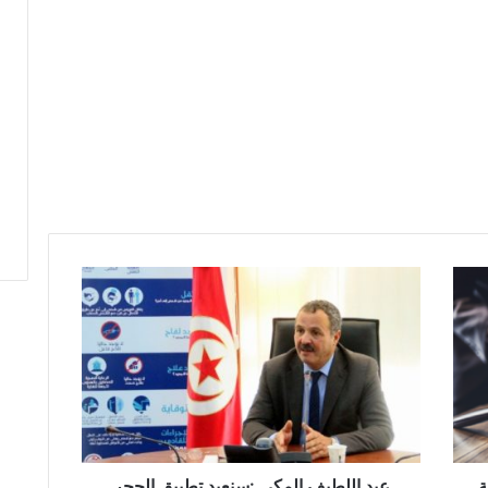
ع
ب
د
ا
ل
ل
ط
ي
ف
ة
ا
عبد اللطيف المكي :سنعيد تطبيق الحجر