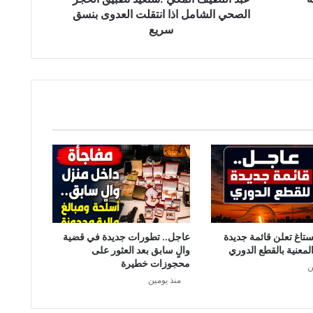
ل
الصحي الشامل اذا انتقلت العدوى بنسق
م
سريع
ك
ي
:
س
ن
ع
ي
د
ت
ط
ب
ي
ق
ا
ستاغ تعلن قائمة جديدة
عاجل.. تطورات جديدة في قضية
ل
لمعنية بالقطع الدوري
والٍ سابق بعد العثور على
ح
محجوزات خطيرة
ن
ج
منذ يومين
ر
ا