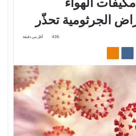
مكيفات الهواء
ض الجرثومية تحذّر
436
أقل من دقيقة
‏Reddit
‏VKontakte
Odnoklassniki