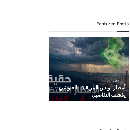
Featured Posts
أ
م
ط
ا
ر
ت
و
منذ 8 ساعات
ن
أمطار تونس المرتقبة.. الغنوشي
س
يكشف التفاصيل
ا
ل
م
ر
ت
ق