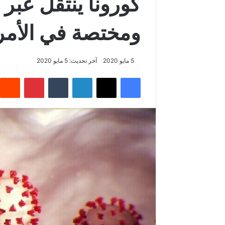
كورونا ينتقل عبر 
ومختصة في الأمرا
5 مايو 2020
آخر تحديث: 5 مايو 2020
فيسبوك
‫X
لينكدإن
‏Tumblr
بينتيريست