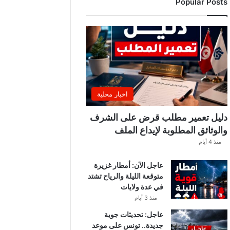
Popular Posts
ب
ة
.
.
ا
ل
غ
ن
و
اخبار محلية
ش
ي
دليل تعمير مطلب قرض على الشرف
ي
والوثائق المطلوبة لإيداع الملف
ك
منذ 4 أيام
ش
ف
عاجل الآن: أمطار غزيرة
ا
متوقعة الليلة والرياح تشتد
ل
في عدة ولايات
ت
ف
منذ 3 أيام
ا
عاجل: تحديثات جوية
ص
جديدة.. تونس على موعد
ي