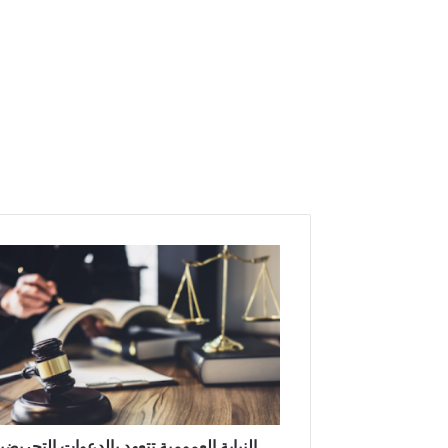
ا
ل
ن
ي
ا
ب
ة
ا
ل
ع
النيابة العمومية تتعهد بالدعوات التحريضي