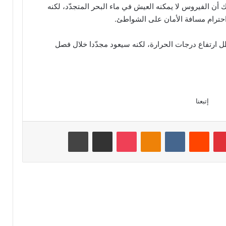
أن الفيروس لا يمكنه العيش في ماء البحر المتجدّد، لكنه
 احترام مسافة الأمان على الشواطئ.
ل ارتفاع درجات الحرارة، لكنه سيعود مجدّدا خلال فصل
إتبعنا
بينتيريست
‏Reddit
‏VKontakte
Odnoklassniki
‫Pocket
مشاركة عبر البريد
طباعة