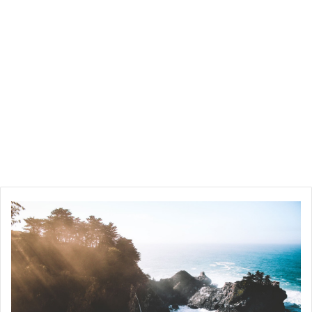
ه
ا
م
ب
و
ر
غ
ت