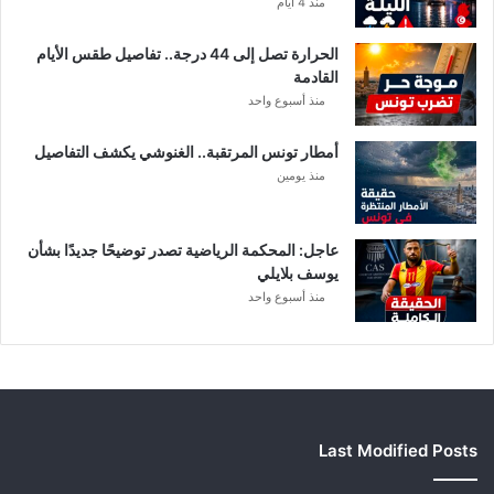
منذ 4 أيام
ف
ي
الحرارة تصل إلى 44 درجة.. تفاصيل طقس الأيام
ا
القادمة
ل
منذ أسبوع واحد
إ
ف
أمطار تونس المرتقبة.. الغنوشي يكشف التفاصيل
ر
منذ يومين
ي
ق
ي
عاجل: المحكمة الرياضية تصدر توضيحًا جديدًا بشأن
يوسف بلايلي
منذ أسبوع واحد
Last Modified Posts