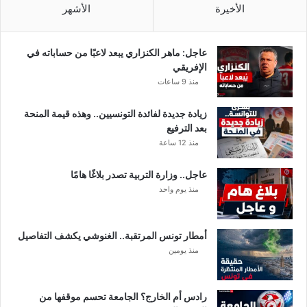
ا
ف
الأخيرة
الأشهر
ت
ي
ا
ا
ل
ل
عاجل: ماهر الكنزاري يبعد لاعبًا من حساباته في
ش
ج
الإفريقي
ر
ه
منذ 9 ساعات
ط
د
ة
ا
زيادة جديدة لفائدة التونسيين.. وهذه قيمة المنحة
ل
بعد الترفيع
ب
منذ 12 ساعة
ش
ر
عاجل.. وزارة التربية تصدر بلاغًا هامًا
ي
منذ يوم واحد
ا
ل
ع
ا
أمطار تونس المرتقبة.. الغنوشي يكشف التفاصيل
ل
منذ يومين
م
ي
ف
رادس أم الخارج؟ الجامعة تحسم موقفها من
ي