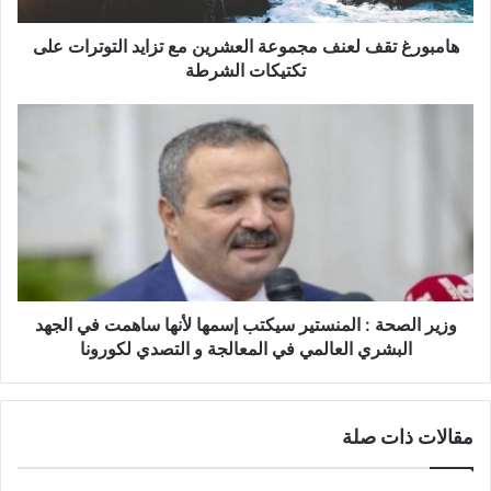
ق
ف
هامبورغ تقف لعنف مجموعة العشرين مع تزايد التوترات على
ل
تكتيكات الشرطة
ع
ن
و
ف
ز
م
ي
ج
ر
م
ا
و
ل
ع
ص
ة
ح
ا
ة
ل
:
وزير الصحة : المنستير سيكتب إسمها لأنها ساهمت في الجهد
ع
ا
البشري العالمي في المعالجة و التصدي لكورونا
ش
ل
ر
م
ي
ن
مقالات ذات صلة
ن
س
م
ت
ع
ي