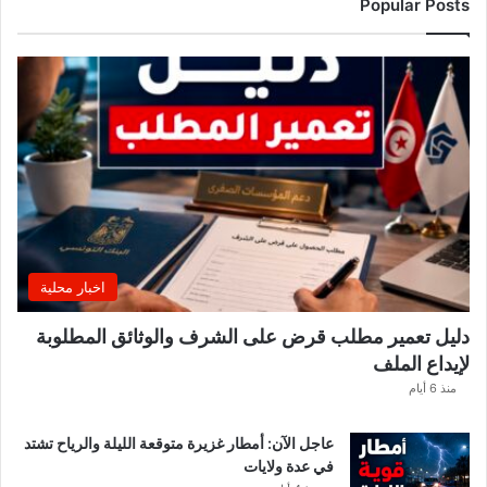
ز
Popular Posts
ا
ا
ر
ي
ي
ب
ع
د
ل
ا
ع
بً
ا
اخبار محلية
م
ن
دليل تعمير مطلب قرض على الشرف والوثائق المطلوبة
ح
لإيداع الملف
س
ا
منذ 6 أيام
ب
ا
عاجل الآن: أمطار غزيرة متوقعة الليلة والرياح تشتد
ت
في عدة ولايات
ه