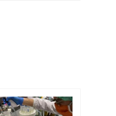
ت
ق
ر
ي