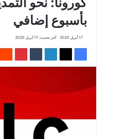
كورونا: نحو التم
بأسبوع إضافي
17 أبريل 2020
آخر تحديث: 17 أبريل 2020
فيسبوك
‫X
لينكدإن
‏Tumblr
بينتيريست