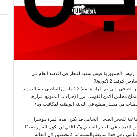
 رئيس الجمهورية قيس سعيد للنظر في الوضع العام في
يد 2 (كورونا).
وسيكون التمديد بأسبوع إضافي في فترة الحجر الصحي التي تم إقراراها منذ 22 مارس الماضي وتمّ التمديد
يين بتاريخ 31 مارس اثر اجتماع مجلس الامن القومي ابرز الإجراءات المتوقع اقرارها
طيات من مصدر مطلع في اللجنة الوطنية لمكافحة وباء
تماعية للحجر الصحي الشامل قد تكون هذه المرة مؤشرا
خص التمديد في الحجر الصحي و”بالتالي لن يكون القرار صحيّا
اعي وهي فعلا سابقة بالنسبة لنا كمختصين لان الحالة