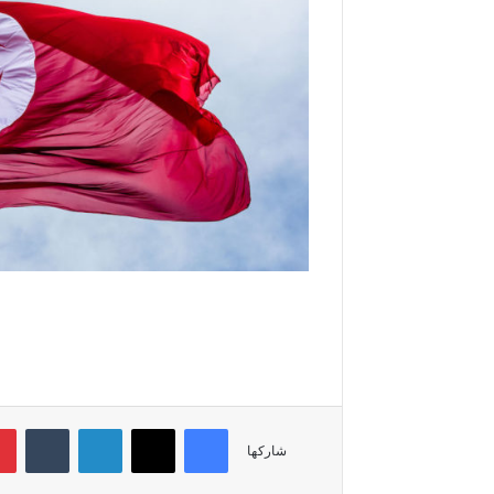
فيسبوك
‫X
لينكدإن
‏Tumblr
شاركها