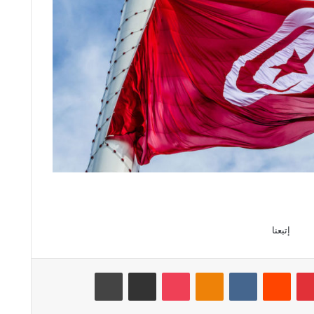
إتبعنا
بينتيريست
‏Reddit
‏VKontakte
Odnoklassniki
‫Pocket
مشاركة عبر البريد
طباعة