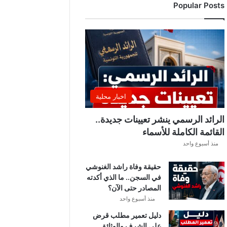
Popular Posts
د
ي
ا
ل
إ
ف
ر
ي
ق
اخبار محلية
ي
ق
الرائد الرسمي ينشر تعيينات جديدة..
ب
القائمة الكاملة للأسماء
ل
منذ أسبوع واحد
ق
ر
حقيقة وفاة راشد الغنوشي
ع
في السجن.. ما الذي أكدته
ة
المصادر حتى الآن؟
د
و
منذ أسبوع واحد
ر
دليل تعمير مطلب قرض
ي
على الشرف والوثائق