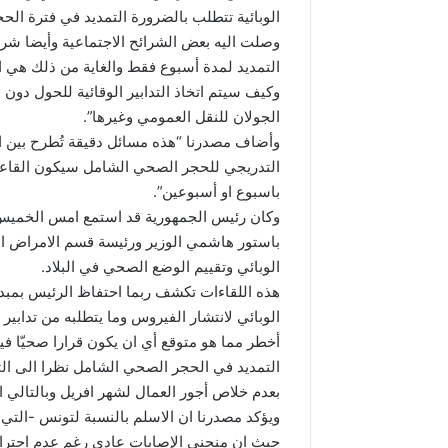
الوبائية تتطلب بالضرورة التمديد في فترة ال
وصلت اليه بعض الشرائح الاجتماعية وأيضا شر
التمديد لمدة أسبوع فقط والغاية من ذلك هي ال
وكيف سيتم اتخاذ التدابير الوقائية للحول دون ا
الجولان للنقل العمومي وغيرها”.
وأضاف مصدرنا “هذه مسائل دقيقة تُطرح بين الو
التدريجي للحجر الصحي الشامل سيكون القاعدة
باسبوع او أسبوعين”.
وكان رئيس الجمهورية قد استمع امس الخميس
باستور هاشمي الوزير ورئيسة قسم الامراض ا
الوبائي وتقييم الوضع الصحي في البلاد.
هذه اللقاءات تكشف ربما احتفاظ الرئيس بمبدأ
الوبائي لانتشار الفيروس وما يتطلبه من تدابير و
أخطر مما هو متوقع أي ان يكون قرارا صحيّا ف
التمديد في الحجر الصحي الشامل نظرا الى ال
بعدم خلاص أجور العمال لشهر افريل وبالتالي ا
ويؤكد مصدرنا ان الاسلم بالنسبة لتونس -التي ا
حيث ان منحنى الإصابات عادي رغم عدم احترام