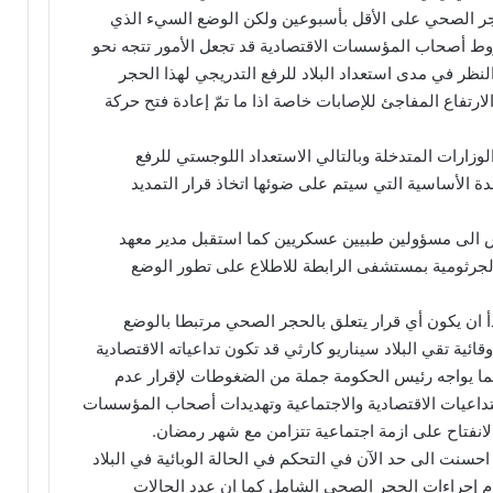
حجر الصحي على الأقل بأسبوعين ولكن الوضع السيء الذي
وط أصحاب المؤسسات الاقتصادية قد تجعل الأمور تتجه نحو
نظر في مدى استعداد البلاد للرفع التدريجي لهذا الحجر
لارتفاع المفاجئ للإصابات خاصة اذا ما تمّ إعادة فتح حركة
زارات المتدخلة وبالتالي الاستعداد اللوجستي للرفع
 الأساسية التي سيتم على ضوئها اتخاذ قرار التمديد
 الى مسؤولين طبيين عسكريين كما استقبل مدير معهد
لجرثومية بمستشفى الرابطة للاطلاع على تطور الوضع
 ان يكون أي قرار يتعلق بالحجر الصحي مرتبطا بالوضع
قائية تقي البلاد سيناريو كارثي قد تكون تداعياته الاقتصادية
يما يواجه رئيس الحكومة جملة من الضغوطات لإقرار عدم
تداعيات الاقتصادية والاجتماعية وتهديدات أصحاب المؤسسات
لانفتاح على ازمة اجتماعية تتزامن مع شهر رمضان.
حسنت الى حد الآن في التحكم في الحالة الوبائية في البلاد
 إجراءات الحجر الصحي الشامل كما ان عدد الحالات