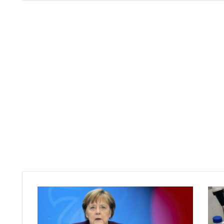
أ
ل
م
ا