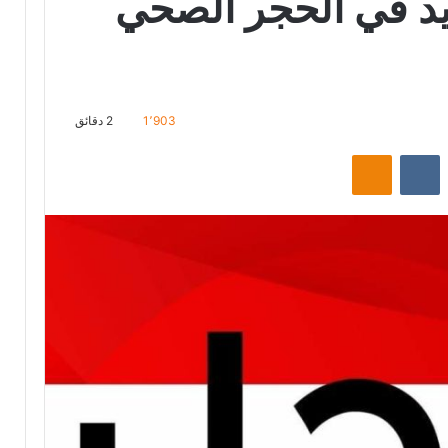
ديد في الحجر الصحي
1٬903
2 دقائق
‏Reddit
‏VKontakte
Odnoklassniki