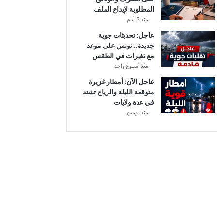
أ
المطلوبة لإيداع الملف
ب
منذ 3 أيام
ط
ا
عاجل: تحديثات جوية
ل
جديدة.. تونس على موعد
إ
مع تغيرات في الطقس
ف
منذ أسبوع واحد
ر
عاجل الآن: أمطار غزيرة
ي
متوقعة الليلة والرياح تشتد
ق
في عدة ولايات
ي
منذ يومين
ا