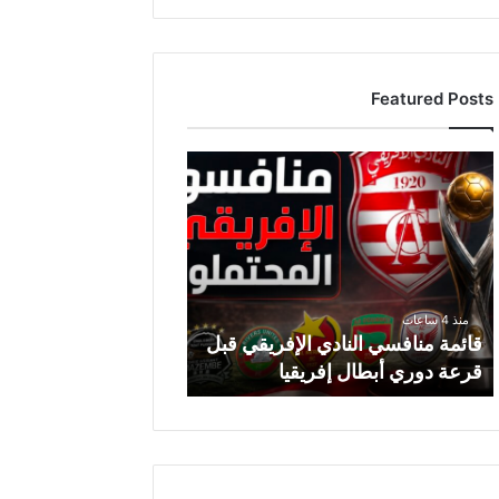
Featured Posts
ق
ا
ئ
م
ة
م
ن
منذ 4 ساعات
ا
قائمة منافسي النادي الإفريقي قبل
ف
قرعة دوري أبطال إفريقيا
س
ي
ا
ل
ن
ا