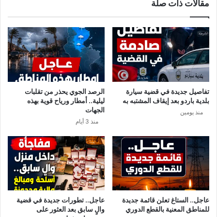
مقالات ذات صلة
ط
و
ب
ف
ا
و
ء
ا
ا
ل
ل
ه
ت
ل
و
ع
ن
ب
تفاصيل جديدة في قضية سيارة
الرصد الجوي يحذر من تقلبات
س
ع
بلدية باردو بعد إيقاف المشتبه به
ليلية.. أمطار ورياح قوية بهذه
ي
د
الجهات
منذ يومين
و
إ
منذ 3 أيام
ن
ص
أ
ا
ف
ب
ض
ة
ل
ز
م
و
نّ
ج
ا
ع
عاجل.. الستاغ تعلن قائمة جديدة
عاجل.. تطورات جديدة في قضية
ا
للمناطق المعنية بالقطع الدوري
والٍ سابق بعد العثور على
م