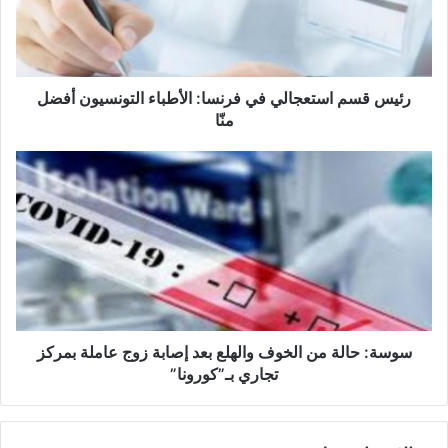
س
م
ا
س
ت
رئيس قسم استعجالي في فرنسا: الأطباء التونسيون أفضل
ع
منّا
ج
ا
س
ل
و
ي
س
ف
ة
ي
:
ف
ح
ر
ا
ن
ل
س
ة
ا
م
سوسة: حالة من الخوف والهلع بعد إصابة زوج عاملة بمركز
:
ن
تجاري بـ”كورونا”
ا
ا
ل
ل
أ
خ