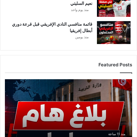
نعيم السليتي
”
منذ يوم واحد
قائمة منافسي النادي الإفريقي قبل قرعة دوري
أبطال إفريقيا
منذ يومين
Featured Posts
ع
ا
ج
ل
.
.
و
ز
ا
منذ 11 ساعة