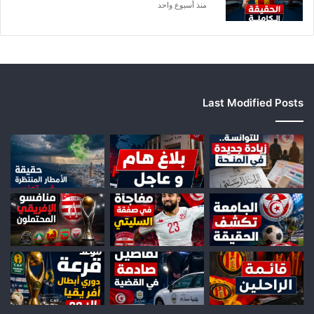
ر
منذ أسبوع واحد
ف
ي
ع
Last Modified Posts