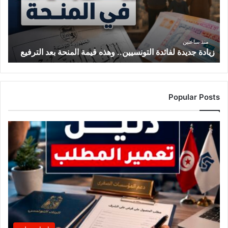
ج
د
ي
د
منذ ساعتين
زيادة جديدة لفائدة التونسيين.. وهذه قيمة المنحة بعد الترفيع
ة
ل
ف
ا
ئ
Popular Posts
د
ة
ا
ل
ت
و
ن
س
ي
ي
ن
.