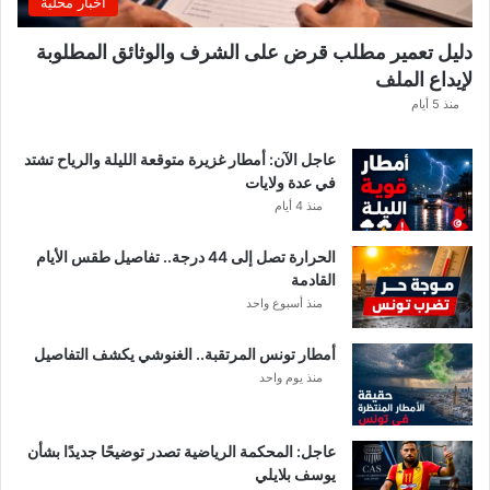
اخبار محلية
.
و
دليل تعمير مطلب قرض على الشرف والوثائق المطلوبة
ه
لإيداع الملف
ذ
ه
منذ 5 أيام
ق
ي
عاجل الآن: أمطار غزيرة متوقعة الليلة والرياح تشتد
م
في عدة ولايات
ة
منذ 4 أيام
ا
ل
الحرارة تصل إلى 44 درجة.. تفاصيل طقس الأيام
م
القادمة
ن
منذ أسبوع واحد
ح
ة
أمطار تونس المرتقبة.. الغنوشي يكشف التفاصيل
ب
منذ يوم واحد
ع
د
ا
ل
عاجل: المحكمة الرياضية تصدر توضيحًا جديدًا بشأن
ت
يوسف بلايلي