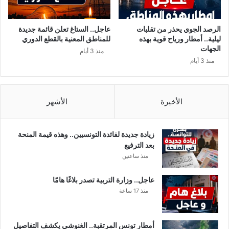
ض
س
ة
ت
و
ه
الرصد الجوي يحذر من تقلبات
عاجل.. الستاغ تعلن قائمة جديدة
س
د
ليلية.. أمطار ورياح قوية بهذه
للمناطق المعنية بالقطع الدوري
ن
ف
الجهات
منذ 3 أيام
س
ا
منذ 3 أيام
ع
ل
ى
ب
إ
ر
ل
ل
الأخيرة
الأشهر
ى
م
إ
ا
ل
ن
زيادة جديدة لفائدة التونسيين.. وهذه قيمة المنحة
غ
و
بعد الترفيع
ا
ر
منذ ساعتين
ئ
ئ
ه
ي
عاجل.. وزارة التربية تصدر بلاغًا هامًا
ا
س
منذ 17 ساعة
ه
أمطار تونس المرتقبة.. الغنوشي يكشف التفاصيل