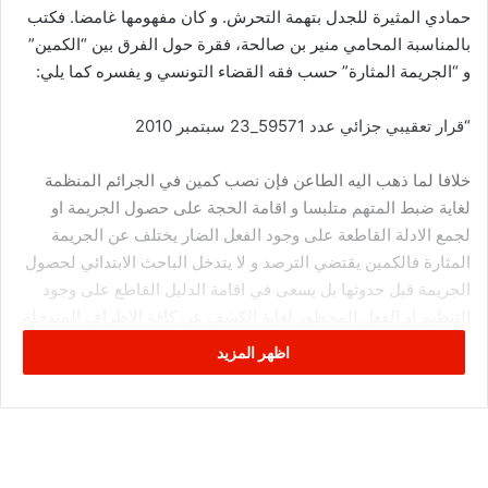
حمادي المثيرة للجدل بتهمة التحرش. و كان مفهومها غامضا. فكتب
بالمناسبة المحامي منير بن صالحة، فقرة حول الفرق بين “الكمين”
و “الجريمة المثارة” حسب فقه القضاء التونسي و يفسره كما يلي:
“قرار تعقيبي جزائي عدد 59571_23 سبتمبر 2010
خلافا لما ذهب اليه الطاعن فإن نصب كمين في الجرائم المنظمة
لغاية ضبط المتهم متلبسا و اقامة الحجة على حصول الجريمة او
لجمع الادلة القاطعة على وجود الفعل الضار يختلف عن الجريمة
المثارة فالكمين يقتضي الترصد و لا يتدخل الباحث الابتدائي لحصول
الجريمة قبل حدوثها بل يسعى في اقامة الدليل القاطع على وجود
التنظيم او الفعل المحظور لغاية الكشف عن كافة الاطراف المتدخلة
و الحجج الكافية كيفما هو الامر في قضية الحال في حين ان الجريمة
اظهر المزيد
المثارة هي التي يتدخل في تحقيق ركنها المادي الباحث سواء
بالتحريض او بالاشارة وهو معتبر في مثل هذا الموضع في نفس
وضعية الشريك المحرض على معنى الفقرة 1 من الفصل 32 من ق
ج و لا موجب بالتالي للتمسك بالمبطلات الاجرائية .