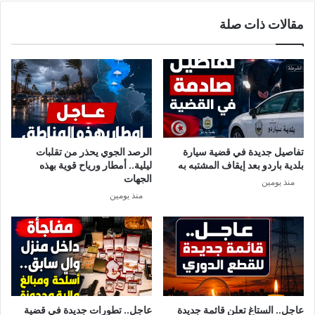
ن
د
ف
مقالات ذات صلة
ة
ي
/
ا
إ
ل
ت
م
ح
ن
ا
ط
د
ق
ا
ة
ل
تفاصيل جديدة في قضية سيارة
الرصد الجوي يحذر من تقلبات
.
ش
بلدية باردو بعد إيقاف المشتبه به
ليلية.. أمطار ورياح قوية بهذه
.
غ
الجهات
منذ يومين
ه
ل
منذ يومين
ل
ب
ا
ن
ق
ا
ت
ب
ر
ل
ب
ي
ت
ع
ا
ت
عاجل.. الستاغ تعلن قائمة جديدة
عاجل.. تطورات جديدة في قضية