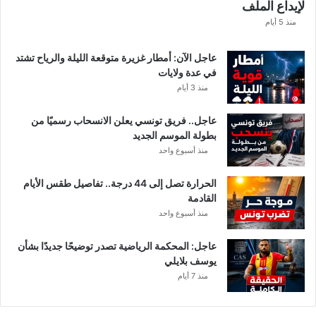
ا
لإيداع الملف
مً
ل
ا
منذ 5 أيام
ق
ض
عاجل الآن: أمطار غزيرة متوقعة الليلة والرياح تشتد
ي
في عدة ولايات
ة
منذ 3 أيام
عاجل.. فريق تونسي يعلن الانسحاب رسميًا من
بطولة الموسم الجديد
منذ أسبوع واحد
الحرارة تصل إلى 44 درجة.. تفاصيل طقس الأيام
القادمة
منذ أسبوع واحد
عاجل: المحكمة الرياضية تصدر توضيحًا جديدًا بشأن
يوسف بلايلي
منذ 7 أيام