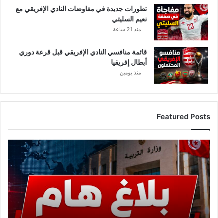
تطورات جديدة في مفاوضات النادي الإفريقي مع
ة
نعيم السليتي
ف
منذ 21 ساعة
ي
ق
ر
قائمة منافسي النادي الإفريقي قبل قرعة دوري
م
أبطال إفريقيا
ب
منذ يومين
ا
ل
ي
ة
Featured Posts
و
ي
ط
ع
ا
ا
ل
ج
ب
ل
ب
.
م
.
ح
و
ا
ز