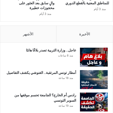
ل
ر
للمناطق المعنية بالقطع الدوري
والٍ سابق بعد العثور على
م
ف
محجوزات خطيرة
منذ 3 أيام
و
ب
منذ 3 أيام
ا
م
ج
ف
ه
ا
ة
ح
الأخيرة
الأشهر
؟
ش
ة
أ
عاجل.. وزارة التربية تصدر بلاغًا هامًا
ط
منذ 8 ساعات
ف
ا
ل
أمطار تونس المرتقبة.. الغنوشي يكشف التفاصيل
د
منذ 18 ساعة
ا
خ
ل
رادس أم الخارج؟ الجامعة تحسم موقفها من
م
السوبر التونسي
د
منذ 19 ساعة
ر
س