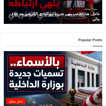
النادي
الإفريقي
منذ 7 ساعات
عاجل: هذا اللاعب ينهي تجربته مع النادي الإفريقي بعد خلاف
بعد
مالي
خلاف
مالي
Popular Posts
اخبار محلية