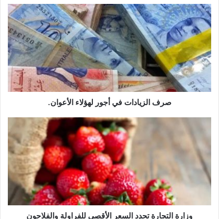
صرف
الزيادات
في
أجور
لهؤلاء
الأعوان.
صرف الزيادات في أجور لهؤلاء الأعوان.
وزارة
التجارة
تحدد
السعر
الأقصى
للفراولة
والفلاحون
يرفضون
وزارة التجارة تحدد السعر الأقصى للفراولة والفلاحون