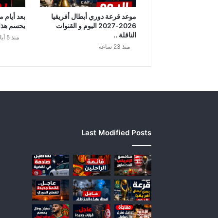
م
ك
موعد قرعة دوري أبطال أفريقيا
بعد أيام 
ا
2026-2027 اليوم و القنوات
يحسم هذا ا
ن
الناقلة ..
منذ 5 أيام
ا
منذ 23 ساعة
ل
ب
غ
د
ا
د
ي
Last Modified Posts