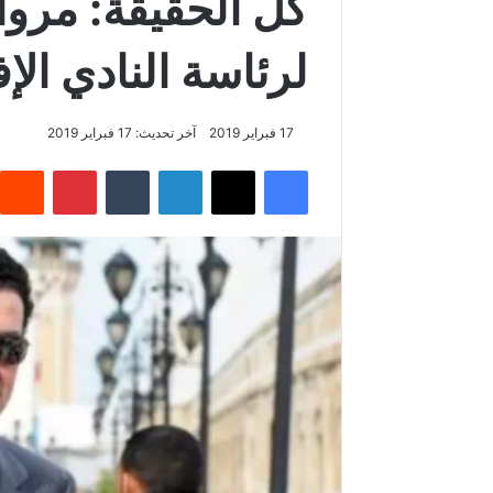
كل الحقيقة: مروا
لرئاسة النادي الإ
17 فبراير 2019
آخر تحديث: 17 فبراير 2019
فيسبوك
‫X
لينكدإن
‏Tumblr
بينتيريست