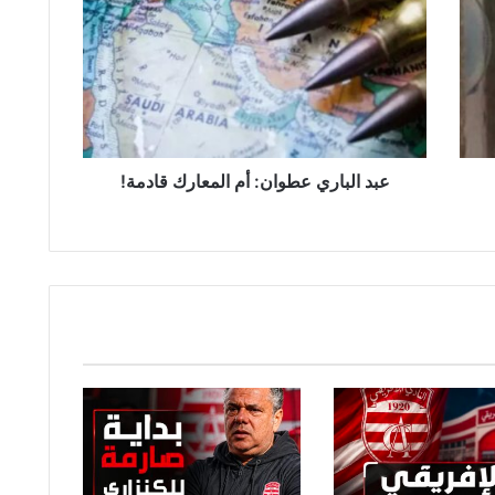
د
ا
ل
ب
ا
ر
ي
ع
عبد الباري عطوان: أم المعارك قادمة!
ط
و
ا
ن
:
أ
م
ا
ل
م
ع
ا
ر