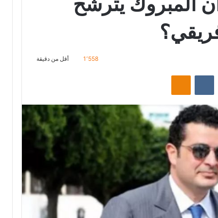
ن المبروك يترشح
فريقي؟
1٬558
أقل من دقيقة
‏Reddit
‏VKontakte
Odnoklassniki