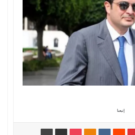
إتبعنا
بينتيريست
‏Reddit
‏VKontakte
Odnoklassniki
‫Pocket
مشاركة عبر البريد
طباعة