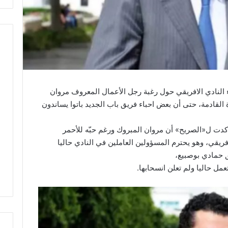
 النادي الافريقي حول رغبة رجل الأعمال المعروف مروان
القادمة، حتى أن بعض احباء فريق باب الجديد باتوا يساندون
كدت ل«الصريح» أن مروان المبروك ورغم حبّه للأحمر
ريقي، وهو يحترم المسؤولين العاملين في النادي حاليا
ق حمادي بوصبيع،
عمل حاليا ولم تعلن انسحابها.