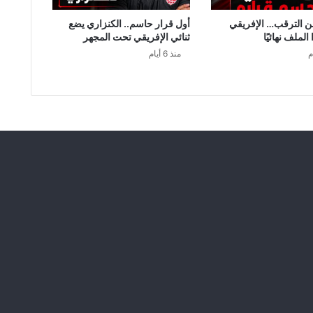
ك
ق
من الترقب… الإفريقي
أول قرار حاسم.. الكنزاري يضع
ا
لملف نهائيًا
ثنائي الإفريقي تحت المجهر
د
منذ 6 أيام
م
ة
!