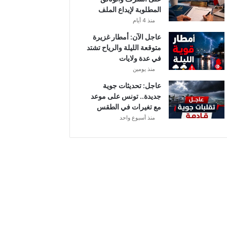
أ
المطلوبة لإيداع الملف
ب
منذ 4 أيام
ط
ا
عاجل الآن: أمطار غزيرة
ل
متوقعة الليلة والرياح تشتد
إ
في عدة ولايات
ف
منذ يومين
ر
عاجل: تحديثات جوية
ي
جديدة.. تونس على موعد
ق
مع تغيرات في الطقس
ي
منذ أسبوع واحد
ا