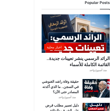
Popular Posts
د
ي
ا
ل
إ
ف
ر
ي
ق
اخبار محلية
ي
ق
الرائد الرسمي ينشر تعيينات جديدة..
ب
القائمة الكاملة للأسماء
ل
منذ أسبوع واحد
ق
ر
حقيقة وفاة راشد الغنوشي
ع
في السجن.. ما الذي أكدته
ة
المصادر حتى الآن؟
د
و
منذ أسبوع واحد
ر
دليل تعمير مطلب قرض
ي
على الشرف والوثائق