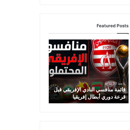
Featured Posts
ق
ا
ئ
م
ة
م
ن
منذ 20 ساعة
ا
قائمة منافسي النادي الإفريقي قبل
ف
قرعة دوري أبطال إفريقيا
س
ي
ا
ل
ن
ا