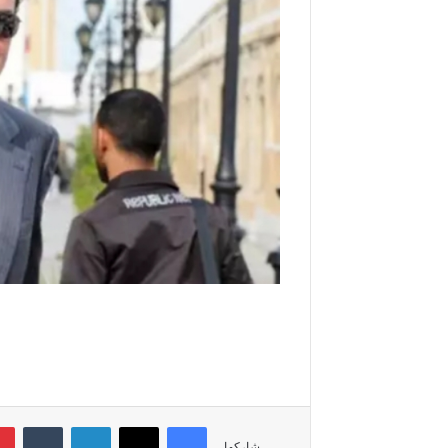
فيسبوك
‫X
لينكدإن
‏Tumblr
شاركها