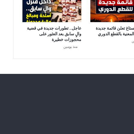
ستاغ تعلن قائمة جديدة
عاجل.. تطورات جديدة في قضية
لمعنية بالقطع الدوري
والٍ سابق بعد العثور على
محجوزات خطيرة
ن
منذ يومين