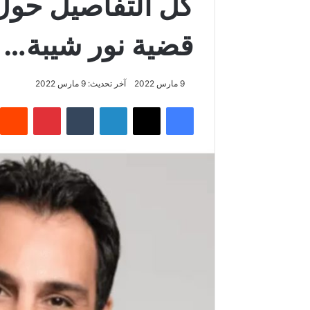
كل التفاصيل حول 
قضية نور شيبة…
9 مارس 2022
آخر تحديث: 9 مارس 2022
فيسبوك
‫X
لينكدإن
بينتيريس