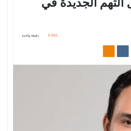
التهم الجديدة في
4٬555
دقيقة واحدة
ت
Odnoklassniki