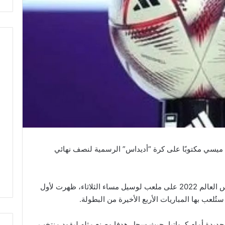
 ميسي مكتوبًا على كرة “أديداس” الرسمية لنصف نهائي
وفي مباراة الأرجنتين وكرواتيا بنصف نهائي كأس العالم 2022 على ملعب لوسيل مساء الثلاثاء، ظهرت لأول
تُلعب بها المباريات الأربع الأخيرة من البطولة.
الجديدة أمام كرواتيا، حيث سجل هدفا وصنع مثله ليقود منتخب