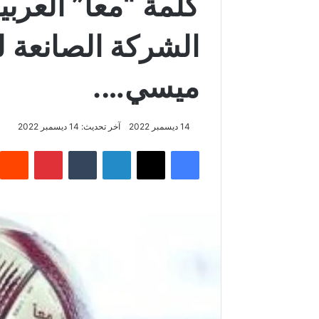
كلمة “معا” العربية
الشركة الصانعة لل
ميسي….
14 ديسمبر 2022
آخر تحديث: 14 ديسمبر 2022
فيسبوك
‫X
لينكدإن
بينتيريس