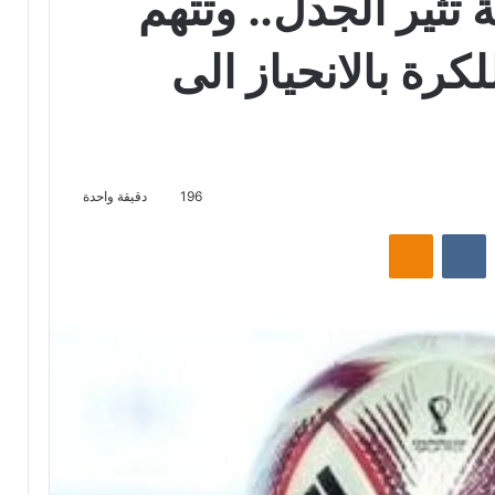
 تثير الجدل.. وتتهم
كرة بالانحياز الى
196
دقيقة واحدة
ت
Odnoklassniki