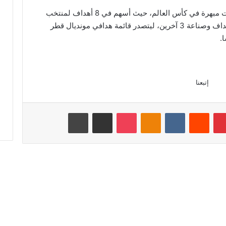
يذكر أن ليونيل ميسي (35 عاما) يقدم مستويات مبهرة في كأس العالم، حيث أسهم في 8 أهداف لمنتخب
الأرجنتين في ست مباريات، بواقع تسجيل 5 أهداف وصناعة 3 آخرين، ليتصدر قائمة هدافي مونديال قطر
.
إتبعنا
بينتيريست
Odnoklassniki
‫Pocket
مشاركة عبر البريد
طباعة