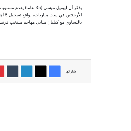
بالتساوي مع كيليان مبابي مهاجم منتخب فرنسا
فيسبوك
‫X
لينكدإن
شاركها