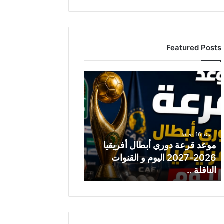
Featured Posts
موعد
قرعة
دوري
أبطال
أفريقيا
2026-
منذ 16 دقيقة
2027
موعد قرعة دوري أبطال أفريقيا
اليوم
2026-2027 اليوم و القنوات
و
الناقلة ..
القنوات
الناقلة
..