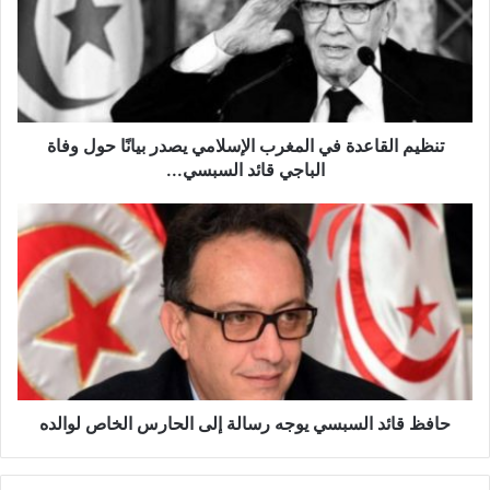
ي
م
ا
ل
ق
ا
ع
تنظيم القاعدة في المغرب الإسلامي يصدر بيانًا حول وفاة
د
الباجي قائد السبسي...
ة
ف
ح
ي
ا
ا
ف
ل
ظ
م
ق
غ
ا
ر
ئ
ب
د
ا
ا
ل
ل
حافظ قائد السبسي يوجه رسالة إلى الحارس الخاص لوالده
إ
س
س
ب
ل
س