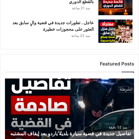
بالقطع الدوري
منذ 21 ساعة
عاجل.. تطورات جديدة في قضية والٍ سابق بعد
العثور على محجوزات خطيرة
منذ 22 ساعة
Featured Posts
ت
ف
ا
ص
ي
ل
ج
د
منذ 52 دقيقة
تفاصيل جديدة في قضية سيارة بلدية باردو بعد إيقاف المشتبه
ي