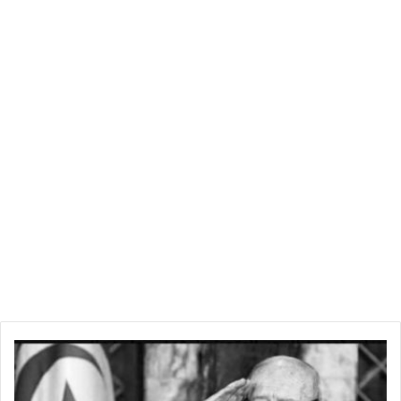
ت
ن
ظ