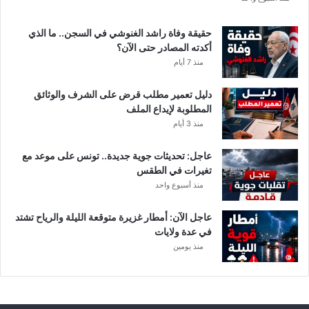
و
ب
حقيقة وفاة راشد الغنوشي في السجن.. ما الذي
ع
أكدته المصادر حتى الآن؟
د
منذ 7 أيام
إ
ي
دليل تعمير مطلب قرض على الشرف والوثائق
ق
المطلوبة لإيداع الملف
ا
منذ 3 أيام
ف
ا
عاجل: تحديثات جوية جديدة.. تونس على موعد مع
ل
تغيرات في الطقس
م
منذ أسبوع واحد
ش
ت
ب
عاجل الآن: أمطار غزيرة متوقعة الليلة والرياح تشتد
ه
في عدة ولايات
ب
منذ يومين
ه