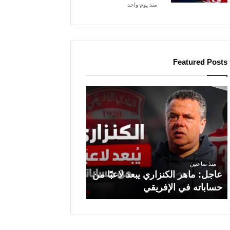
منذ يوم واحد
Featured Posts
ع
ا
ج
ل
:
م
ا
منذ ساعتين
عاجل: ماهر الكنزاري يبعد لاعبًا من
ه
حساباته في الإفريقي
ر
ا
ل
ك