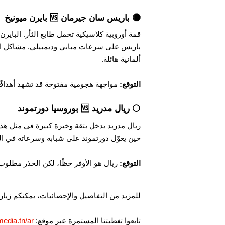
🔴 باريس سان جيرمان 🆚 بايرن ميونيخ
قمة أوروبية كلاسيكية تحمل طابع الثأر. الباير
باريس على سرعات مبابي وديمبيلي. مشاكل الدف
ألمانية هائلة.
التوقع:
مواجهة هجومية مفتوحة قد تشهد أهدافًا
⚪ ريال مدريد 🆚 بوروسيا دورتموند
ريال مدريد يدخل بثقة وخبرة كبيرة في مثل هذه 
حين يعوّل دورتموند على شبابه وسرعاته في ال
التوقع:
ريال هو الأوفر حظًا، لكن الحذر مطلوب
للمزيد من التفاصيل والإحصائيات، يمكنكم زيار
تابعوا تغطيتنا المستمرة عبر موقع:
media.tn/ar