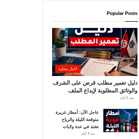
ن
ز
Popular Posts
ا
ر
ي
ي
ب
ع
د
ل
اخبار محلية
ا
ع
دليل تعمير مطلب قرض على الشرف
بً
والوثائق المطلوبة لإيداع الملف
ا
منذ 5 أيام
م
ن
عاجل الآن: أمطار غزيرة
ح
متوقعة الليلة والرياح
س
تشتد في عدة ولايات
ا
منذ 4 أيام
ب