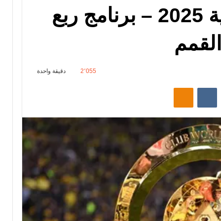
كأس العالم للأندية 2025 – برنامج ربع
القمم
2٬055
دقيقة واحدة
‏Reddit
‏VKontakte
Odnoklassniki