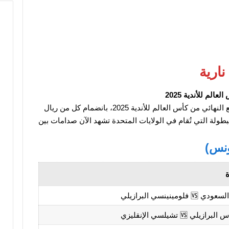
لم للأندية 2025
اكتمل رسميًا عقد الفرق المتأهلة إلى الدور ربع النهائي من كأس العالم للأندية 2025، بانضمام كل من ريال
لبطولة التي تُقام في الولايات المتحدة تشهد الآن صدامات بين
ونس)
ة
 فلومينينسي البرازيلي
ازيلي 🆚 تشيلسي الإنقليزي