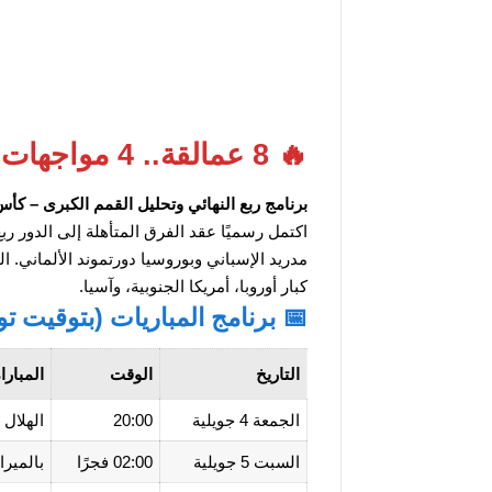
🔥 8 عمالقة.. 4 مواجهات نارية
برنامج ربع النهائي وتحليل القمم الكبرى – كأس العا
مدريد الإسباني وبوروسيا دورتموند الألماني. ا
كبار أوروبا، أمريكا الجنوبية، وآسيا.
📅 برنامج المباريات (بتوقيت ت
التاريخ
الوقت
المبارا
الجمعة 4 جويلية
20:00
الهلال السعودي 
السبت 5 جويلية
02:00 فجرًا
بالميراس البر