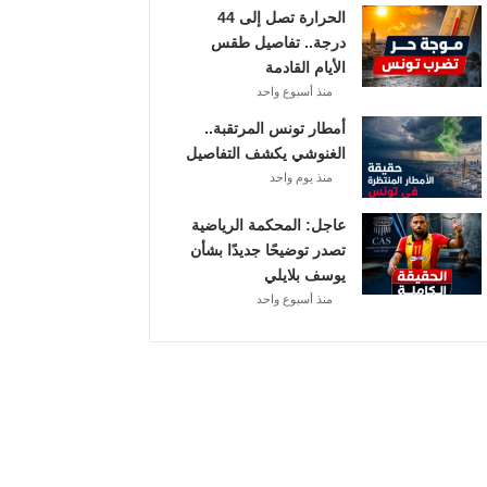
الحرارة تصل إلى 44
ا
درجة.. تفاصيل طقس
ت
الأيام القادمة
ه
منذ أسبوع واحد
ف
ي
أمطار تونس المرتقبة..
ا
الغنوشي يكشف التفاصيل
ل
منذ يوم واحد
إ
ف
عاجل: المحكمة الرياضية
ر
تصدر توضيحًا جديدًا بشأن
ي
يوسف بلايلي
ق
منذ أسبوع واحد
ي