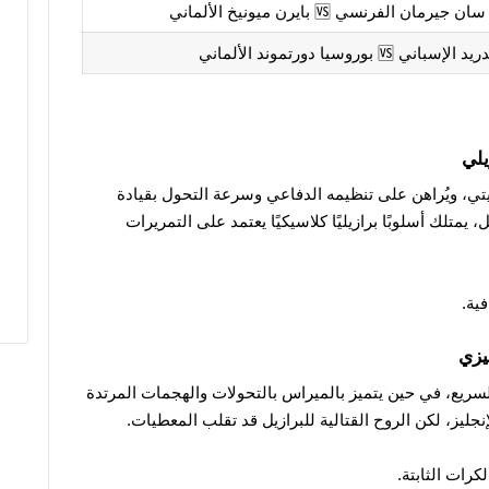
يرمان الفرنسي 🆚 بايرن ميونيخ الألماني
اني 🆚 بوروسيا دورتموند الألماني
يتي، ويُراهن على تنظيمه الدفاعي وسرعة التحول بقيادة
متلك أسلوبًا برازيليًا كلاسيكيًا يعتمد على التمريرات
ية.
سريع، في حين يتميز بالميراس بالتحولات والهجمات المرتدة
إنجليز، لكن الروح القتالية للبرازيل قد تقلب المعطيات.
كرات الثابتة.