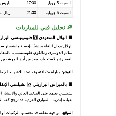
السبت 5 جويلية
17:00
باريس سان ج
السبت 5 جويلية
21:00
ريال مدريد الإسب
🔎 تحليل فني للمباريات
🟦 الهلال السعودي 🆚 فلومينينسي البرازيلي
الهلال يدخل اللقاء منتشيًا بإقصاء مانشستر س
سالم الدوسري ومالكوم. فلومينينسي، بالمقابل، ي
القصيرة والاستحواذ، ويعد من أبرز المرشحين.
التوقع:
مباراة متكافئة وقد تمتد للأشواط الإضاف
🟨 بالميراس البرازيلي 🆚 تشيلسي الإنقليزي
تشيلسي يعتمد على الضغط العالي والانتشار ال
بقيادة إندريك. الفوارق الفردية قد ترجح كفة ال
التوقع:
مواجهة مغلقة قد تحسمها الركنيات أو ال