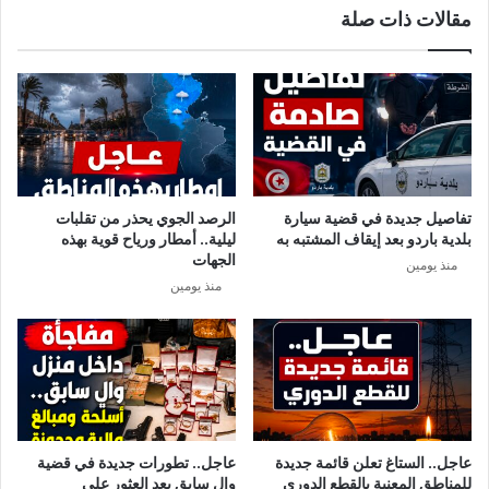
مقالات ذات صلة
ل
ل
ن
م
ف
ب
ي
ا
ض
ر
ة
ي
ا
ت
ا
تفاصيل جديدة في قضية سيارة
الرصد الجوي يحذر من تقلبات
ل
بلدية باردو بعد إيقاف المشتبه به
ليلية.. أمطار ورياح قوية بهذه
ف
الجهات
منذ يومين
ر
منذ يومين
ق
ا
ل
ت
و
ن
س
ي
عاجل.. الستاغ تعلن قائمة جديدة
عاجل.. تطورات جديدة في قضية
ة
للمناطق المعنية بالقطع الدوري
والٍ سابق بعد العثور على