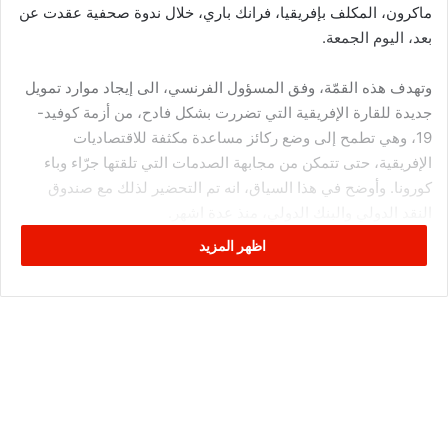
ماكرون، المكلف بإفريقيا، فرانك باري، خلال ندوة صحفية عقدت عن
بعد، اليوم الجمعة.
وتهدف هذه القمّة، وفق المسؤول الفرنسي، الى إيجاد موارد تمويل
جديدة للقارة الإفريقية التي تضررت بشكل فادح، من أزمة كوفيد-
19، وهي تطمح إلى وضع ركائز مساعدة مكثفة للاقتصاديات
الإفريقية، حتى تتمكن من مجابهة الصدمات التي تلقتها جرّاء وباء
كورونا. وأوضح في هذا السياق، انه تم التحضير لذلك مع صندوق
النقد الدولي والبنك الدولي، منذ عدة اشهر.
اظهر المزيد
وقال: “حاليا، نحن قريبون من اتفاق مع صندوق النقد الدولي لوضع
آلية تمكن البلدان الإفريقية من الاستفادة من قروض بلا فوائد. وتتمثل
الغاية المنشودة، في الخروج بحزمة إجراءات طموحة لأقصى حدّ
ممكن”.