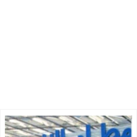
و
ص
و