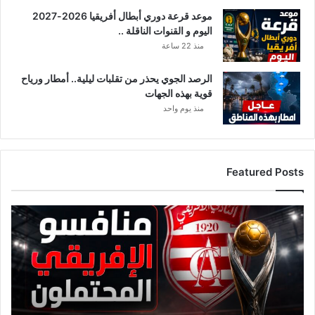
ي
موعد قرعة دوري أبطال أفريقيا 2026-2027
ي
اليوم و القنوات الناقلة ..
ن
ا
منذ 22 ساعة
ل
ح
الرصد الجوي يحذر من تقلبات ليلية.. أمطار ورياح
ز
قوية بهذه الجهات
ب
منذ يوم واحد
ي
و
ا
ل
Featured Posts
ش
خ
ص
ق
ي
ا
ئ
م
ة
م
ن