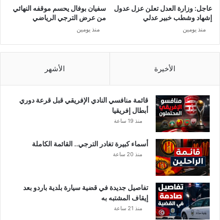
ل
عاجل: وزارة العدل تعلن عزل عدول
سفيان بوفال يحسم موقفه النهائي
ي
إشهاد وشطب خبير عدلي
من عرض الترجي الرياضي
ة
منذ يومين
منذ يومين
أ
ص
ب
ح
الأخيرة
الأشهر
ت
أ
ك
قائمة منافسي النادي الإفريقي قبل قرعة دوري
ب
أبطال إفريقيا
ر
منذ 19 ساعة
ع
ل
أسماء كبيرة تغادر الترجي.. القائمة الكاملة
ى
منذ 20 ساعة
ا
ل
م
تفاصيل جديدة في قضية سيارة بلدية باردو بعد
س
إيقاف المشتبه به
ت
منذ 21 ساعة
و