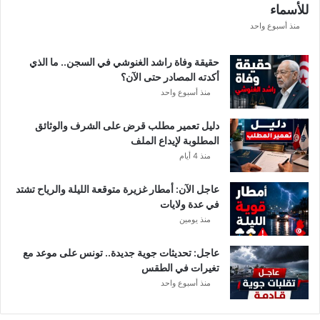
للأسماء
ر
ع
منذ أسبوع واحد
ة
د
حقيقة وفاة راشد الغنوشي في السجن.. ما الذي
و
أكدته المصادر حتى الآن؟
ر
منذ أسبوع واحد
ي
أ
دليل تعمير مطلب قرض على الشرف والوثائق
ب
المطلوبة لإيداع الملف
ط
منذ 4 أيام
ا
ل
عاجل الآن: أمطار غزيرة متوقعة الليلة والرياح تشتد
إ
في عدة ولايات
ف
منذ يومين
ر
ي
ق
عاجل: تحديثات جوية جديدة.. تونس على موعد مع
ي
تغيرات في الطقس
ا
منذ أسبوع واحد