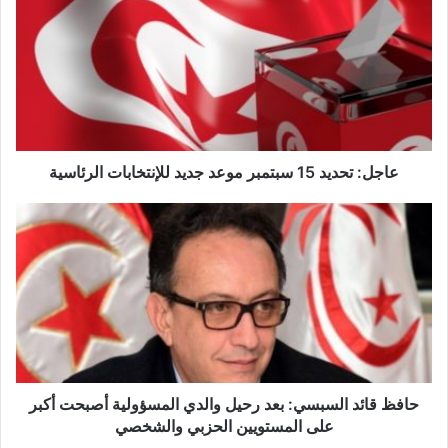
ا
ج
ل
:
ت
ح
د
ي
د
عاجل: تحديد 15 سبتمبر موعد جديد للإنتخابات الرئاسية
1
5
ح
س
ا
ب
ف
ت
ظ
م
ق
ب
ا
ر
ئ
م
د
و
ا
ع
ل
حافظ قائد السبسي: بعد رحيل والدي المسؤولية أصبحت أكبر
د
س
على المستويين الحزبي والشخصي
ج
ب