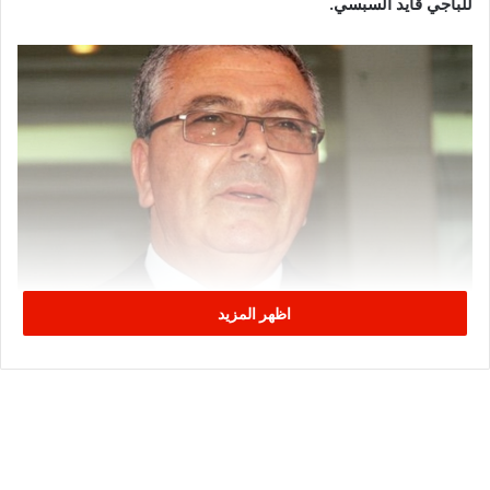
للباجي قايد السبسي.
اظهر المزيد