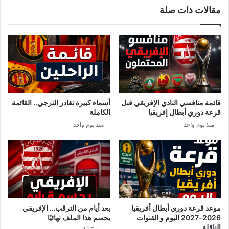
مقالات ذات صلة
ي
ة
ة
ا
خ
ل
س
ش
ا
ي
ر
ح
ة
ي
ل
“
ل
م
قائمة منافسي النادي الإفريقي قبل
أسماء كبيرة تغادر الترجي.. القائمة
د
ا
قرعة دوري أبطال إفريقيا
الكاملة
و
ت
منذ يوم واحد
منذ يوم واحد
ل
ف
ا
ه
ل
م
إ
و
س
م
ل
ا
ا
ت
م
ح
موعد قرعة دوري أبطال أفريقيا
بعد أيام من الترقب… الإفريقي
ي
ك
2026-2027 اليوم و القنوات
يحسم هذا الملف نهائيًا
ة
ي
الناقلة ..