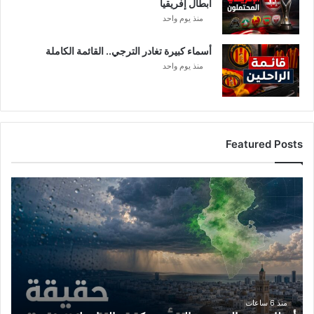
أبطال إفريقيا
منذ يوم واحد
أسماء كبيرة تغادر الترجي.. القائمة الكاملة
منذ يوم واحد
Featured Posts
أ
م
ط
ا
ر
ت
و
ن
س
منذ 6 ساعات