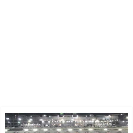
ج
ر
ي