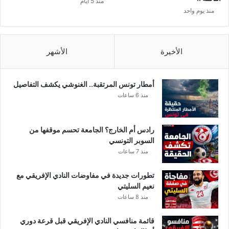
منذ 5 أيام
إ
منذ يوم واحد
ل
ا
ب
ا
الأخيرة
الأشهر
ل
ك
ل
أمطار تونس المرتقبة.. الغنوشي يكشف التفاصيل
ا
منذ 6 ساعات
م
ا
ل
رادس أم الخارج؟ الجامعة تحسم موقفها من
ز
السوبر التونسي
ا
منذ 7 ساعات
ي
د
تطورات جديدة في مفاوضات النادي الإفريقي مع
”
نعيم السليتي
!
منذ 8 ساعات
قائمة منافسي النادي الإفريقي قبل قرعة دوري