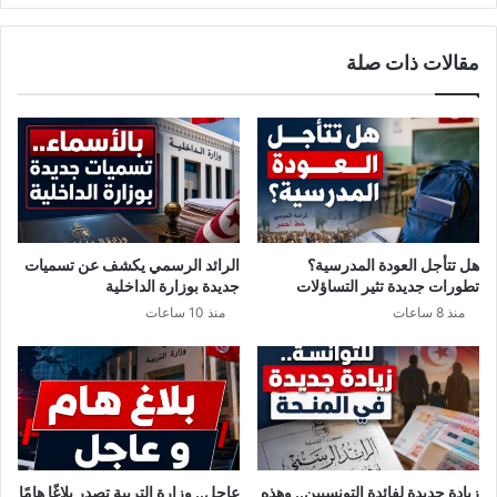
ا
ج
ب
ي
مقالات ذات صلة
ع
ل
د
4
ي
2
و
إ
م
ص
1
ا
9
ب
ا
ة
ف
ج
هل تتأجل العودة المدرسية؟
الرائد الرسمي يكشف عن تسميات
ر
د
تطورات جديدة تثير التساؤلات
جديدة بوزارة الداخلية
ي
ي
منذ 8 ساعات
منذ 10 ساعات
ل
د
ة
ب
ف
ي
ر
و
س
زيادة جديدة لفائدة التونسيين.. وهذه
عاجل.. وزارة التربية تصدر بلاغًا هامًا