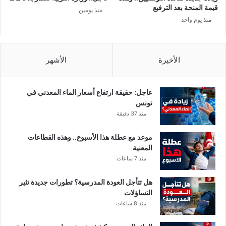
ك
قيمة المنحة بعد الترفيع
منذ يومين
و
منذ يوم واحد
ر
و
ن
ا
الأخيرة
الأشهر
،
و
ا
عاجل: حقيقة ارتفاع أسعار الماء المعدني في
ر
تونس
ت
منذ 37 دقيقة
ف
ا
موعد مع عطلة هذا الأسبوع.. وهذه القطاعات
ع
المعنية
ا
منذ 7 ساعات
ل
ح
هل تتأجل العودة المدرسية؟ تطورات جديدة تثير
ص
التساؤلات
ي
منذ 8 ساعات
ل
ة