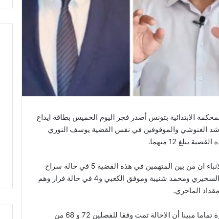
حكمة الابتدائية بتونس أصدر فجر اليوم الخميس بطاقة ايداع
شد الغنوشي والموقوفين في نفس القضية يوسف النوري
 يبلغ 12 متهما.
واضاف ديلو في تصريح لوكالة تونس افريقيا للانباء ان من بين المتهمين في هذه القضية 5 في حالة سراح
وهم بلقاسم حسن ومحمد القوماني وعبد الله السخيري ومحمد شنيبة وموفق الكعبي و4 في حالة فرار وهم
قداد الماجري.
وأعتبر ديلو أن قرارات الايداع هي قرارات جاهزة تماما مبينا أن الاحالة تمت وفقا للفصلين 72 و 68 من