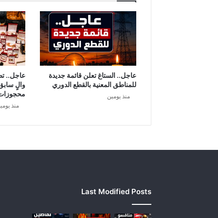
عاجل.. الستاغ تعلن قائمة جديدة
عاجل.. ت
للمناطق المعنية بالقطع الدوري
والٍ سابق
محجوزات
منذ يومين
منذ يومي
Last Modified Posts