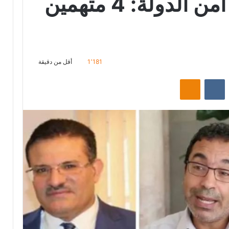
قضية التآمر على امن الدولة: 4 متهمين
1٬181
أقل من دقيقة
ت
Odnoklassniki