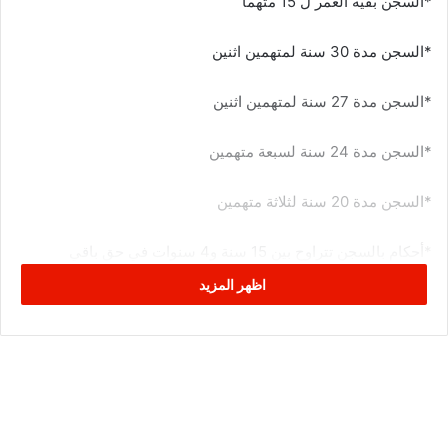
*السجن بقية العمر ل 15 متهما
*السجن مدة 30 سنة لمتهمين اثنين
*السجن مدة 27 سنة لمتهمين اثنين
*السجن مدة 24 سنة لسبعة متهمين
*السجن مدة 20 سنة لثلاثة متهمين
*أحكام بالسجن تتراوح بين 15 سنة و4 سنوات في حق باقي
المتهمين المقضي في حقهم بالإدانة
اظهر المزيد
*عدم سماع الدعوى في حق بعض المتهمين
وقد تولّت النيابة العمومية الطعن في الحكم الصادر في هذه القضية
وفي حق جميع المتهمين وفق المصدر ذاته.