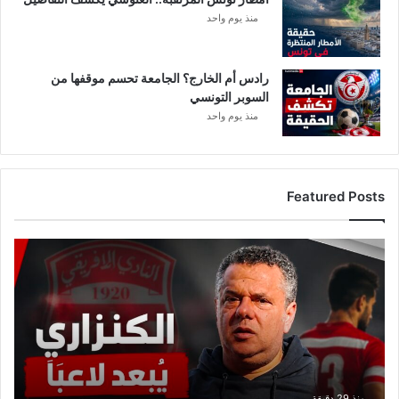
منذ يوم واحد
رادس أم الخارج؟ الجامعة تحسم موقفها من
السوبر التونسي
منذ يوم واحد
Featured Posts
عاجل:
ماهر
الكنزاري
يبعد
لاعبًا
من
حساباته
في
الإفريقي
منذ 29 دقيقة