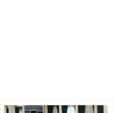
صورة توضيحية
عاجل:
أول