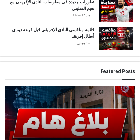
ا
تطورات جديدة في مفاوضات النادي الإفريقي مع
ر
نعيم السليتي
ك
منذ 17 ساعة
ي
قائمة منافسي النادي الإفريقي قبل قرعة دوري
أبطال إفريقيا
منذ يومين
Featured Posts
ع
ا
ج
ل
.
.
و
ز