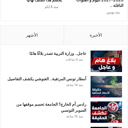
م
م
الناقلة ..
منذ 6 أيام
ن
و
منذ يومين
ح
ل
ف
و
ل
ت
ز
و
الأخيرة
الأشهر
ف
ف
ا
.
ف
.
عاجل.. وزارة التربية تصدر بلاغًا هامًا
ن
ا
منذ 4 ساعات
ج
ل
ل
ت
ب
ف
أمطار تونس المرتقبة.. الغنوشي يكشف التفاصيل
و
ا
منذ 14 ساعة
ع
ص
ل
ي
ي
ل
رادس أم الخارج؟ الجامعة تحسم موقفها من
ا
السوبر التونسي
ل
منذ 15 ساعة
م
ب