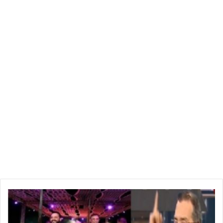
ا
ث
ا