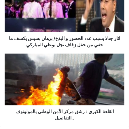
ر
ج
د
ل
ا
ب
س
اثار جدلا بسبب عدد الحضور و البذخ/ برهان بسيس يكشف ما
ب
خفي من حفل زفاف نجل بوعلي المباركي
ب
ع
ا
د
ل
د
ق
ا
ل
ل
ع
ح
ة
ض
ا
و
ل
ر
ك
و
ب
القلعة الكبرى : رشق مركز الأمن الوطني بالمولوتوف
ا
ر
..التفاصيل
ل
ى
ب
: