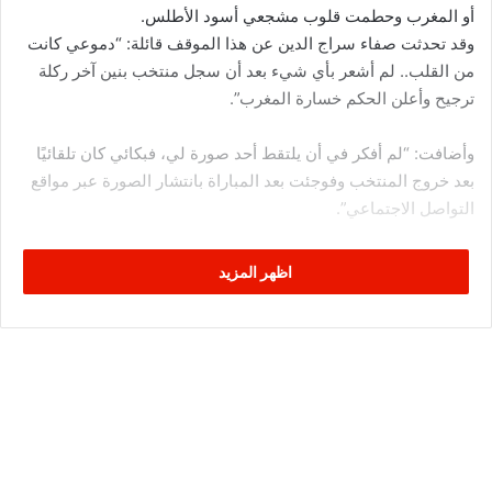
أو المغرب وحطمت قلوب مشجعي أسود الأطلس.
وقد تحدثت صفاء سراج الدين عن هذا الموقف قائلة: “دموعي كانت
من القلب.. لم أشعر بأي شيء بعد أن سجل منتخب بنين آخر ركلة
ترجيح وأعلن الحكم خسارة المغرب”.
وأضافت: “لم أفكر في أن يلتقط أحد صورة لي، فبكائي كان تلقائيًا
بعد خروج المنتخب وفوجئت بعد المباراة بانتشار الصورة عبر مواقع
التواصل الاجتماعي”.
صفاء أكدت أنها اختارت مجال التصوير الصحفي تكليلًا لهوايتها في
اظهر المزيد
التقاط الصور، وهي حاليا أصغر مصورة صحفية رياضية بالمغرب، كما
أنها أول مصورة صحفية ترافق المنتخب المغربي في رحلة خارج
الحدود.
وأوضحت صفاء سراج الدين أنها كانت تتمنى التقاط صورة لنجوم
المغرب وهم يحتفلون بالتتويج باللقب، ولكن حلمها لم يتحقق على
أرض مصر.