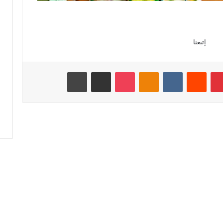
إتبعنا
بينتيريست
‏Reddit
‏VKontakte
Odnoklassniki
‫Pocket
مشاركة عبر البريد
طباعة