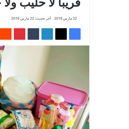
قريبا لا حليب ول
22 مارس 2019
آخر تحديث: 22 مارس 2019
فيسبوك
‫X
لينكدإن
‏Tumblr
بينتيريست