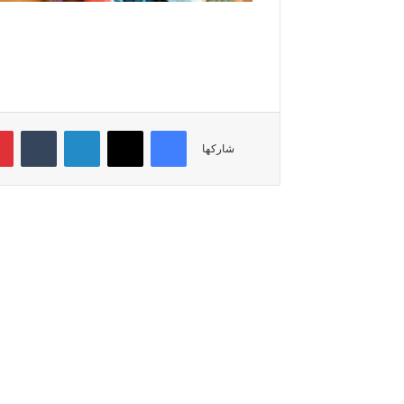
فيسبوك
‫X
لينكدإن
‏Tumblr
شاركها