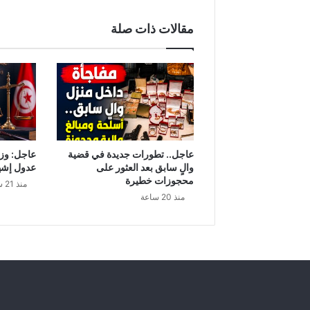
غ
د
مقالات ذات صلة
ا
ل
س
ب
ت
.
.
ر
ي
عاجل.. تطورات جديدة في قضية
عاجل: وزا
ا
والٍ سابق بعد العثور على
عدول إشه
ح
محجوزات خطيرة
منذ 21 ساعة
ق
منذ 20 ساعة
و
ي
ة
و
د
ر
ج
ا