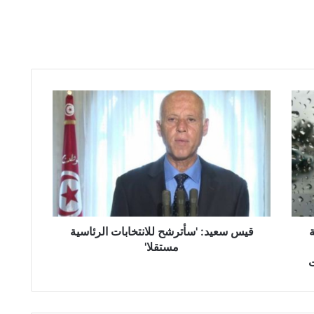
ق
ي
س
س
ع
ي
د
:
'
ة
س
قيس سعيد: 'سأترشح للانتخابات الرئاسية
أ
مستقلا'
ت
ت
ر
ش
ح