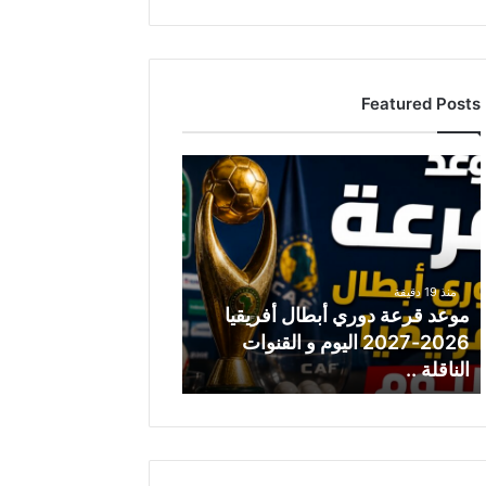
Featured Posts
م
و
ع
د
ق
ر
منذ 19 دقيقة
ع
موعد قرعة دوري أبطال أفريقيا
ة
2026-2027 اليوم و القنوات
د
الناقلة ..
و
ر
ي
أ
ب
ط