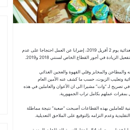
تنفذ 6 قطاعات ناشطة في مجال الصناعات الغذائية يوم 2 أفريل 2019، إضرابا عن العمل احتجاجا على عدم
ل الزيادة في أجور القطاع الخاص لسنتي 2018 و2019.
والمطاحن والمخابز وقلي القهوة والعجين الغذائي
ية وتعليب الزيوت، حسب ما كشف عنه الأمين العام
ي تصريح لـ “وات” مشيرا الى ان الأعوان والعاملين في هذه
 بمقرات عملهم بكامل تراب الجمهورية.
هنية للعاملين بهذه القطاعات أصبحت “صعبة” نتيجة مماطلة
تقليدية وعدم التزامه بإلتوقيع على الملاحق التعديلية.
وأوضح أنه إلى حد الآن تم إمضاء 32 ملحقا تعديليا فقط من جملة 54 ملحقا بالنسبة للقطاعات المعنية