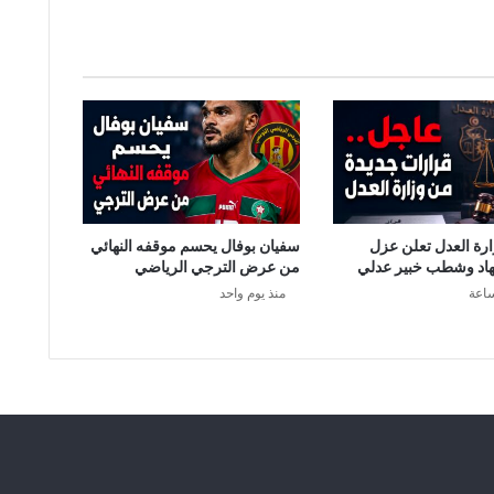
ل
ل
ا
ن
ت
خ
ا
ب
ا
ت
ا
رة العدل تعلن عزل
سفيان بوفال يحسم موقفه النهائي
ل
اد وشطب خبير عدلي
من عرض الترجي الرياضي
ر
منذ يوم واحد
ئ
ا
س
ي
ة
م
س
ت
ق