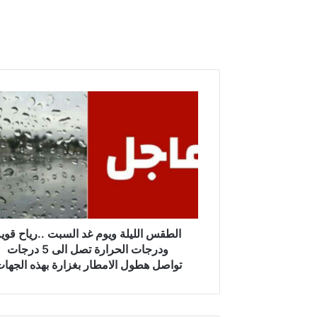
ا
ل
ط
ق
س
ا
ل
ل
ي
ل
الطقس الليلة ويوم غد السبت ..رياح قوي
ة
ودرجات الحرارة تصل الى 5 درجات
و
تواصل هطول الامطار بغزارة بهذه الجها
ي
و
م