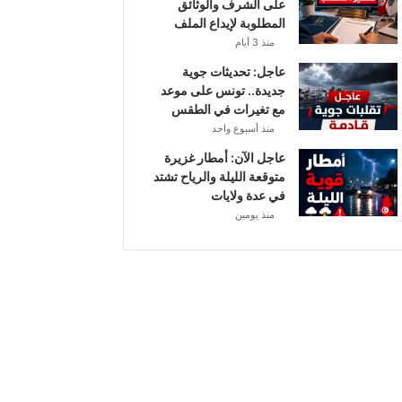
على الشرف والوثائق
و
المطلوبة لإيداع الملف
م
منذ 3 أيام
و
ا
عاجل: تحديثات جوية
ل
جديدة.. تونس على موعد
ق
مع تغيرات في الطقس
ن
منذ أسبوع واحد
و
عاجل الآن: أمطار غزيرة
ا
متوقعة الليلة والرياح تشتد
ت
في عدة ولايات
ا
منذ يومين
ل
ن
ا
ق
ل
ة
.
.