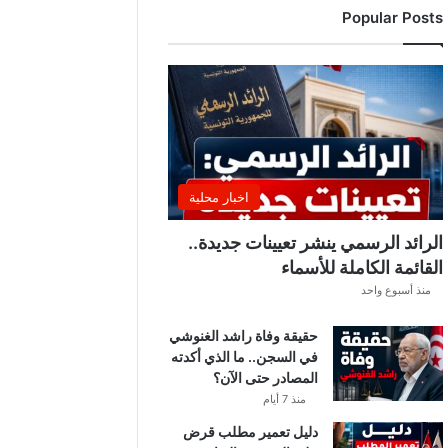
Popular Posts
ا
ل
أ
ف
ر
ي
ق
ي
ا
اخبار محلية
2
0
الرائد الرسمي ينشر تعيينات جديدة..
2
القائمة الكاملة للأسماء
6
منذ أسبوع واحد
-
2
حقيقة وفاة راشد الغنوشي
0
في السجن.. ما الذي أكدته
2
المصادر حتى الآن؟
7
ا
منذ 7 أيام
ل
دليل تعمير مطلب قرض
ي