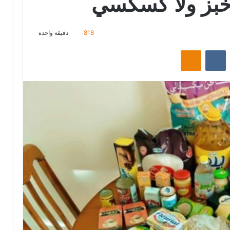
ا خبز ولا كسكسي
818
دقيقة واحدة
‏Reddit
‏VKontakte
Odnoklassniki