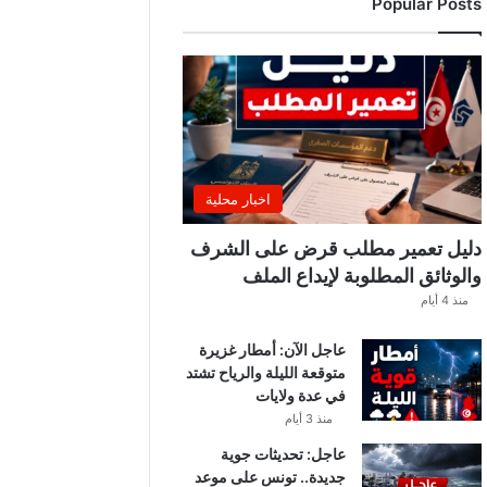
Popular Posts
ب
ة
.
.
ا
ل
غ
ن
و
اخبار محلية
ش
ي
دليل تعمير مطلب قرض على الشرف
ي
والوثائق المطلوبة لإيداع الملف
ك
منذ 4 أيام
ش
ف
عاجل الآن: أمطار غزيرة
ا
متوقعة الليلة والرياح تشتد
ل
في عدة ولايات
ت
ف
منذ 3 أيام
ا
عاجل: تحديثات جوية
ص
جديدة.. تونس على موعد
ي