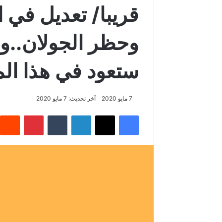
قريبا/ تعديل في 
وحظر الجولان..و
ستعود في هذا ال
7 مايو 2020
آخر تحديث: 7 مايو 2020
فيسبوك
‫X
لينكدإن
‏Tumblr
بينتيريست