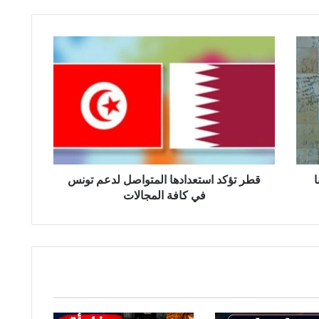
ق
ط
ر
ت
ؤ
ك
د
ا
س
ا
ت
قطر تؤكد استعدادها المتواصل لدعم تونس
ع
في كافة المجالات
د
ا
د
ه
ا
ا
ل
م