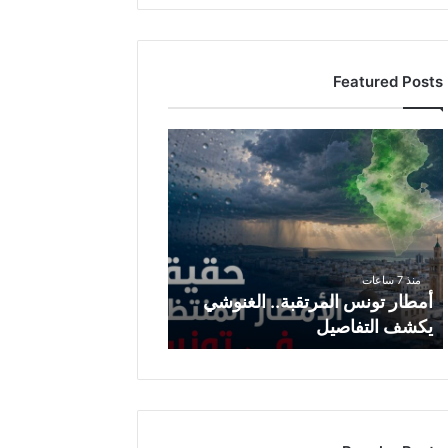
Featured Posts
أ
م
ط
ا
ر
ت
و
منذ 7 ساعات
ن
أمطار تونس المرتقبة.. الغنوشي
س
يكشف التفاصيل
ا
ل
م
ر
ت
ق