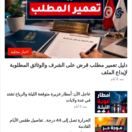
و
ع
.
.
و
ه
ذ
ه
اخبار محلية
ا
ل
دليل تعمير مطلب قرض على الشرف والوثائق المطلوبة
ق
لإيداع الملف
ط
ا
منذ 6 أيام
ع
ا
عاجل الآن: أمطار غزيرة متوقعة الليلة والرياح تشتد
ت
في عدة ولايات
ا
منذ 5 أيام
ل
م
الحرارة تصل إلى 44 درجة.. تفاصيل طقس الأيام
ع
القادمة
ن