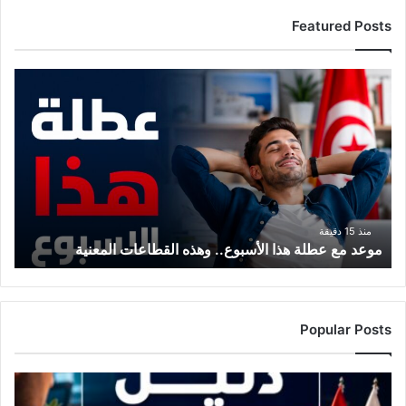
Featured Posts
م
و
ع
د
م
ع
ع
ط
ل
منذ 15 دقيقة
موعد مع عطلة هذا الأسبوع.. وهذه القطاعات المعنية
ة
ه
ذ
ا
ا
Popular Posts
ل
أ
س
ب