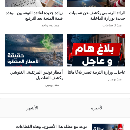
ح
ف
ج
ت
الرائد الرسمي يكشف عن تسميات
زيادة جديدة لفائدة التونسيين.. وهذه
ر
ح
جديدة بوزارة الداخلية
قيمة المنحة بعد الترفيع
ا
ت
منذ 3 ساعات
منذ يوم واحد
ل
ح
ص
ق
ح
ي
ي
ق
ا
ض
ل
د
م
ص
و
ا
عاجل.. وزارة التربية تصدر بلاغًا هامًا
أمطار تونس المرتقبة.. الغنوشي
جّ
ح
يكشف التفاصيل
منذ يومين
ه
ب
منذ يومين
م
ص
ن
ع
الأخيرة
الأشهر
موعد مع عطلة هذا الأسبوع.. وهذه القطاعات