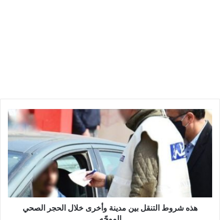
ه
ذ
ه
ش
ر
و
ط
ا
ل
ت
هذه شروط التنقل بين مدينة وأخرى خلال الحجر الصحي
ن
الموجّه