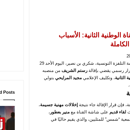
اة الوطنية الثانية: الأسباب
لكاملة
أعلن رئيس مؤسسة التلفزة التونسية، شكري بن نصير، اليوم الأحد 29
رستم الشريف
من منصبه
 الثانية
، وتكليف الإعلامي
مجيد المرايحي
بتولي
ة
d Posts
ة، فإن قرار الإقالة جاء نتيجة
إخلالات مهنية جسيمة
،
ز
ث
لقاء قديم
على شاشة القناة مع
منير بعطور
،
ي
عية “شمس” للمثليين، والذي يقيم حاليًا في
ا
د