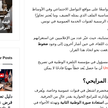
منذ 3 ساعات
ة
زيادة 
ا واسعًا على مواقع التواصل الاجتماعي وفي الأوساط
ج
التونس
حساسية الملف الذي يمثله الضيف، وما يُعتبر تجاوزًا
د
قيمة ا
 الرسمية لقنوات الخدمة العمومية في تونس.
ي
الترفي
د
ة
تباينة، حيث عبّر عدد من الإعلاميين عن استغرابهم
ل
ث اللقاء، في حين أشار آخرون إلى وجود
ضغوط
ف
ا
عت نحو اتخاذ هذا القرار.
ئ
r Posts
د
مسؤول في مؤسسة التلفزة الوطنية في تصريح
ة
Un
أن ما حصل يُعد خطأً مهنيًا فادحًا لا يمكن
ا
ل
المرايحي؟
ت
و
خضرم اشتغل في قنوات عمومية وخاصة، ويُعرف
ن
دليل ت
وإدارته للبرامج الحوارية بقدر عالٍ من الحرفية.
س
قرض ع
لى
استعادة صورة الوطنية الثانية
وتهدئة الأجواء في
ي