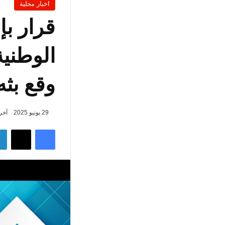
اخبار محلية
قرار بإ
الوطنية
وقع بثه
29 يونيو 2025
آخر تحد
فيسبوك
‫X