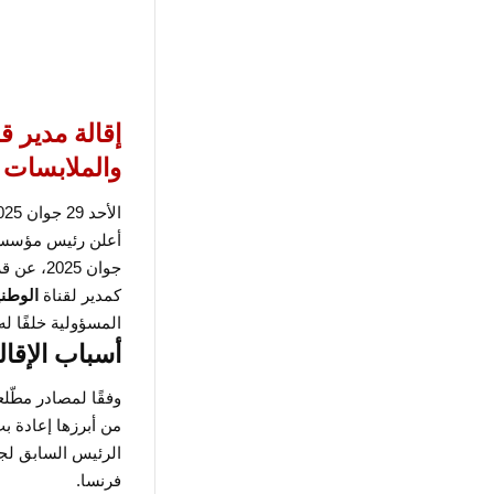
إقالة مدير قن
والملابسات ا
الأحد 29 جوان 2025
جوان 2025، عن قرار رسمي يقضي بإقالة
كمدير لقناة
الوطنية
المسؤولية خلفًا له.
أسباب الإقال
وفقًا لمصادر مطّلع
من أبرزها إعادة ب
الرئيس السابق لجم
فرنسا.