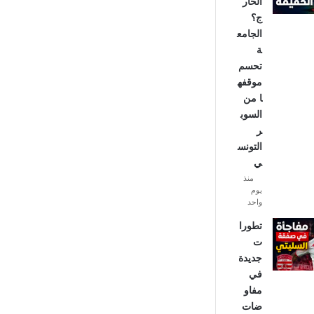
الخار
ج؟
الجامع
ة
تحسم
موقفه
ا من
السوب
ر
التونس
ي
منذ
يوم
واحد
تطورا
ت
جديدة
في
مفاو
ضات