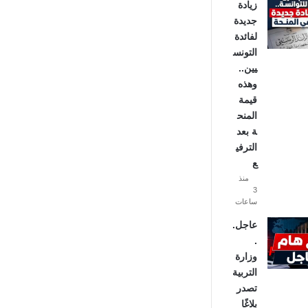
زيادة
جديدة
لفائدة
التونس
يين..
وهذه
قيمة
المنح
ة بعد
الترفي
ع
منذ
3
ساعات
عاجل.
.
وزارة
التربية
تصدر
بلاغًا