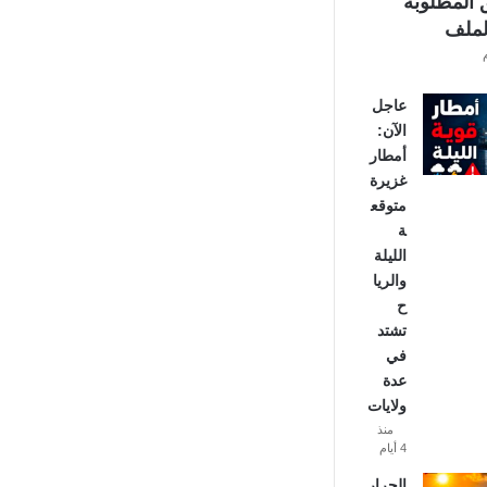
ق المطلوبة
الملف
عاجل
الآن:
أمطار
غزيرة
متوقع
ة
الليلة
والريا
ح
تشتد
في
عدة
ولايات
منذ
4 أيام
الحرار