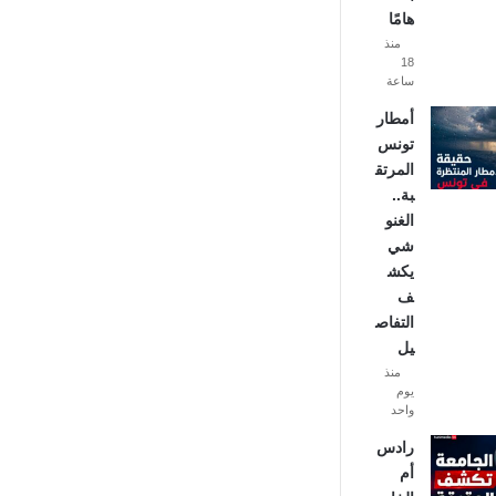
هامًا
منذ
18
ساعة
أمطار
تونس
المرتق
بة..
الغنو
شي
يكش
ف
التفاص
يل
منذ
يوم
واحد
رادس
أم