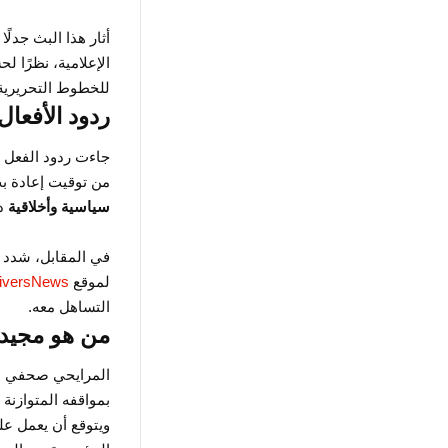
أثار هذا البث جدلً
الإعلامية، نظرًا ل
للخطوط التحريرية
ردود الأفعال
جاءت ردود الفعل م
من توقيت إعادة ب
سياسية وأخلاقية
دف
في المقابل، شدد 
لموقع
iversNews
التساهل معه.
من هو مجيد 
المرايحي صحفي م
بمواقفه المتوازنة 
ويتوقع أن يعمل ع