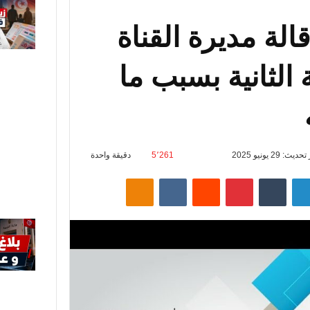
قالة مديرة القناة
 الثانية بسبب ما
يث: 29 يونيو 2025
5٬261
دقيقة واحدة
لينكدإن
‏Tumblr
بينتيريست
‏Reddit
‏VKontakte
Odnoklassniki