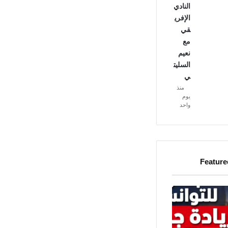
النادي
الإفري
قي
مع
نعيم
السليت
ي
منذ
يوم
واحد
Feature