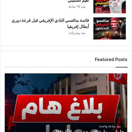
نعيم السليتي
منذ 14 ساعة
قائمة منافسي النادي الإفريقي قبل قرعة دوري
أبطال إفريقيا
منذ يوم واحد
Featured Posts
ع
ا
ج
ل
.
.
و
ز
ا
منذ ساعة واحدة