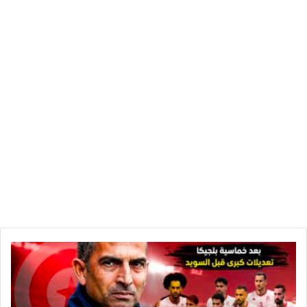
ع
ا
ج
ل
: