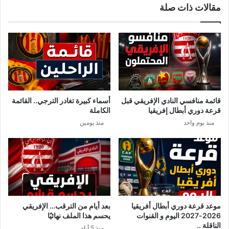
مقالات ذات صلة
م
ر
ن
أ
ت
ح
خ
ك
ب
ا
ا
م
ل
ه
ت
ف
و
ي
قائمة منافسي النادي الإفريقي قبل
أسماء كبيرة تغادر الترجي.. القائمة
ن
م
قرعة دوري أبطال إفريقيا
الكاملة
س
ل
منذ يوم واحد
منذ يومين
ي
ف
ق
ص
ب
ف
ل
ق
ا
ة
ل
ع
س
م
و
و
موعد قرعة دوري أبطال أفريقيا
بعد أيام من الترقب… الإفريقي
ي
م
2026-2027 اليوم و القنوات
يحسم هذا الملف نهائيًا
د
ي
الناقلة ..
منذ 5 أيام