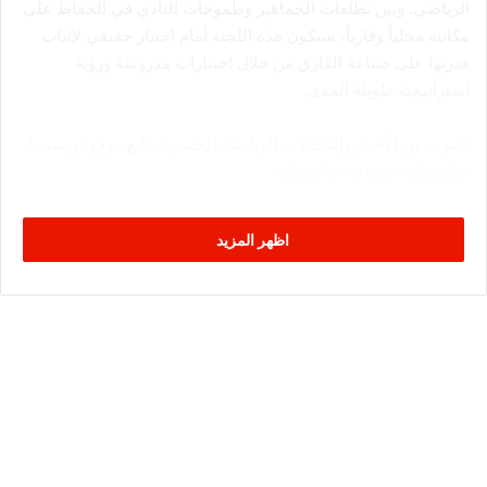
الرياضي. وبين تطلعات الجماهير وطموحات النادي في الحفاظ على
مكانته محلياً وقارياً، ستكون هذه اللجنة أمام اختبار حقيقي لإثبات
قدرتها على صناعة الفارق من خلال اختيارات مدروسة ورؤية
استراتيجية طويلة المدى.
للمزيد من الأخبار والتحليلات الرياضية الحصرية، تابع موقع تونيميديا:
https://www.tunimedia.tn/ar
اظهر المزيد