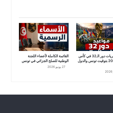
س
ت
و
ز
ع
1
0
آ
ل
ا
ف
جدول مباريات دور الـ32 في كأس
القائمة الكاملة لأعضاء اللجنة
ك
العالم 2026 بتوقيت تونس والدول
الوطنية للصلح الجزائي في تونس
م
27 يونيو 2026
ا
م
ة
م
ج
ا
ن
ا
ع