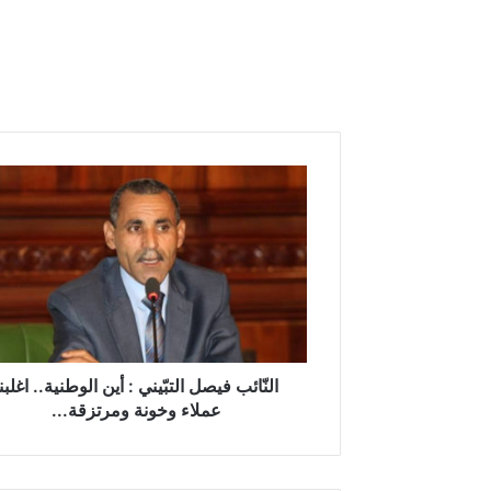
ا
ل
نّ
ا
ئ
ب
ف
ي
ص
ل
النّائب فيصل التبّيني : أين الوطنية.. اغلبنا
ا
عملاء وخونة ومرتزقة...
ل
ت
بّ