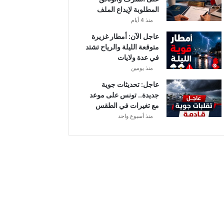
أ
المطلوبة لإيداع الملف
ب
منذ 4 أيام
ط
ا
عاجل الآن: أمطار غزيرة
ل
متوقعة الليلة والرياح تشتد
إ
في عدة ولايات
ف
منذ يومين
ر
عاجل: تحديثات جوية
ي
جديدة.. تونس على موعد
ق
مع تغيرات في الطقس
ي
منذ أسبوع واحد
ا