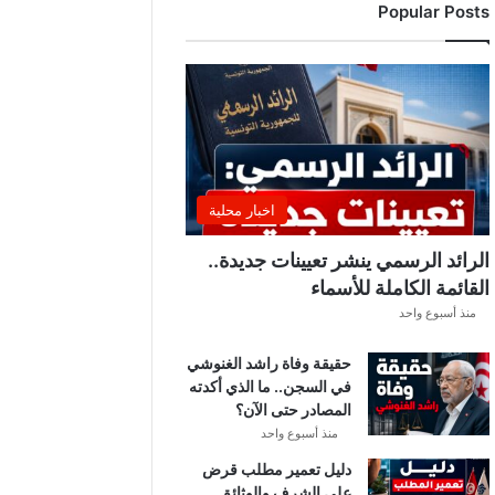
Popular Posts
د
ي
ا
ل
إ
ف
ر
ي
ق
اخبار محلية
ي
ق
الرائد الرسمي ينشر تعيينات جديدة..
ب
القائمة الكاملة للأسماء
ل
منذ أسبوع واحد
ق
ر
حقيقة وفاة راشد الغنوشي
ع
في السجن.. ما الذي أكدته
ة
المصادر حتى الآن؟
د
و
منذ أسبوع واحد
ر
دليل تعمير مطلب قرض
ي
على الشرف والوثائق