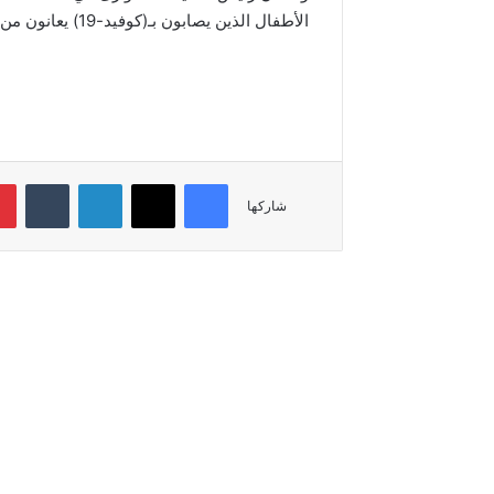
الأطفال الذين يصابون بـ(كوفيد-19) يعانون من أعراض خفيفة، ويتعافون تماماً”.
فيسبوك
‫X
لينكدإن
‏Tumblr
شاركها