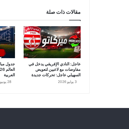
ي
ن
مقالات ذات صلة
ي
:
أ
ي
ن
ا
ل
و
ط
عاجل: النادي الإفريقي يدخل في
ن
مفاوضات مع لاعبين لتعويض
ي
السهيلي عاجل: تحركات جديدة
العربية
ة
3 يوليو 2026
28 يونيو 2026
.
.
ا
غ
ل
ب
ن
ا