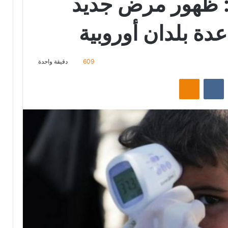
ا: ظهور مرض جديد
دة بلدان أوروبية
609
دقيقة واحدة
‏Reddit
‏VKontakte
Odnoklassniki