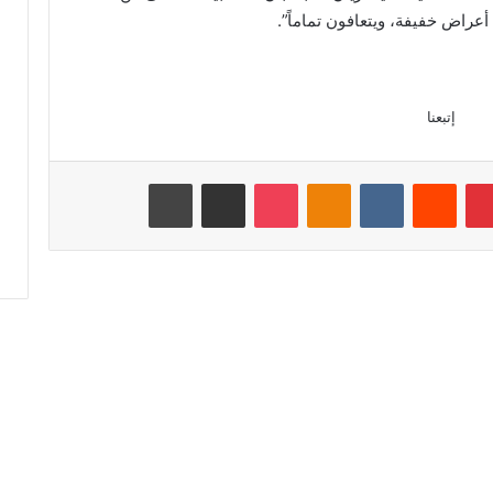
إتبعنا
بينتيريست
‏Reddit
‏VKontakte
Odnoklassniki
‫Pocket
مشاركة عبر البريد
طباعة