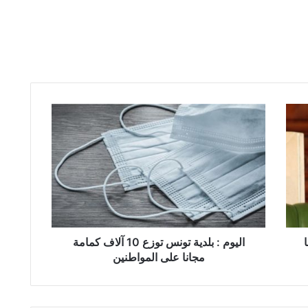
ا
ل
ي
و
م
:
ب
ل
د
ي
اليوم : بلدية تونس توزع 10 آلاف كمامة
ة
مجانا على المواطنين
ت
و
ن