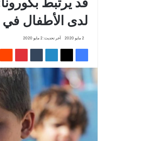
قد يرتبط بكورون
لدى الأطفال في ع
2 مايو 2020
آخر تحديث: 2 مايو 2020
فيسبوك
‫X
لينكدإن
‏Tumblr
بينتيريست