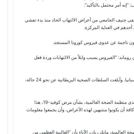
“إنه أمر محتمل بالتأكيد”.
ج 3 أطفال في مستشفى جنيف الجامعي من أعراض الالتهاب الحاد منذ بدء تفشي
حدهم في العناية المركزة.
كون ناجمة عن عدوى فيروس كورونا المستجد.
روماند: “الفيروس يسبب وابلاً من الالتهابات وردة فعل
وقد تم الإبلاغ عن حالات إضافية في إيطاليا وإسبانيا. وأبلغت السلطات الصحية البريطانية عن نحو 24 حالة،
وقالت ماريا فان كيركهوف، الخبيرة الرئيسية لدى منظمة الصحة العالمية، بشأن مرض كوفيد-19، هذا
 كافة أن يكونوا منتبهين لهذه الأعراض، وأن يجمعوا معلومات
لعالمية، مايك ريان، الآباء بأن “الغالبية العظمى من