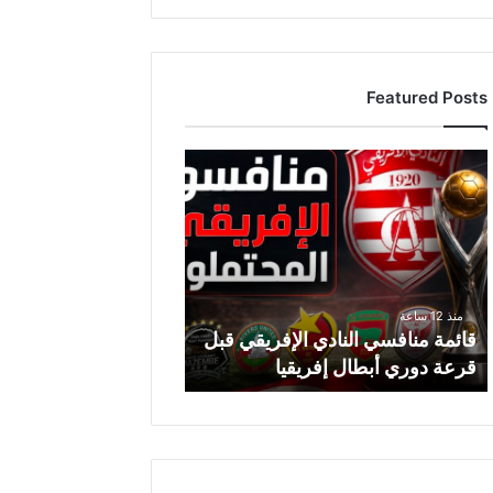
Featured Posts
ق
ا
ئ
م
ة
م
ن
منذ 12 ساعة
ا
قائمة منافسي النادي الإفريقي قبل
ف
قرعة دوري أبطال إفريقيا
س
ي
ا
ل
ن
ا