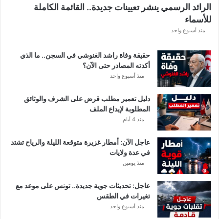
الرائد الرسمي ينشر تعيينات جديدة.. القائمة الكاملة
ق
للأسماء
ر
ع
منذ أسبوع واحد
ة
د
حقيقة وفاة راشد الغنوشي في السجن.. ما الذي
و
أكدته المصادر حتى الآن؟
ر
منذ أسبوع واحد
ي
أ
دليل تعمير مطلب قرض على الشرف والوثائق
ب
المطلوبة لإيداع الملف
ط
منذ 4 أيام
ا
ل
عاجل الآن: أمطار غزيرة متوقعة الليلة والرياح تشتد
إ
في عدة ولايات
ف
منذ يومين
ر
ي
ق
عاجل: تحديثات جوية جديدة.. تونس على موعد مع
ي
تغيرات في الطقس
ا
منذ أسبوع واحد