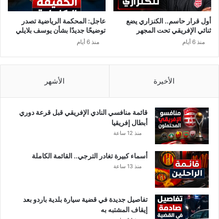
ق
ح
ا
ت
أول قرار حاسم.. الكنزاري يضع
عاجل: المحكمة الرياضية تصدر
ل
م
ثنائي الإفريقي تحت المجهر
توضيحًا جديدًا بشأن يوسف بلايلي
و
ل
منذ 6 أيام
منذ 6 أيام
ط
ف
ن
ي
ي
ا
ل
ل
الأخيرة
الأشهر
ل
د
ت
و
أ
ر
قائمة منافسي النادي الإفريقي قبل قرعة دوري
م
ا
أبطال إفريقيا
ي
ل
منذ 12 ساعة
ن
م
ع
ق
أسماء كبيرة تغادر الترجي.. القائمة الكاملة
ل
ب
منذ 13 ساعة
ى
ل
ا
ل
تفاصيل جديدة في قضية سيارة بلدية باردو بعد
م
إيقاف المشتبه به
ر