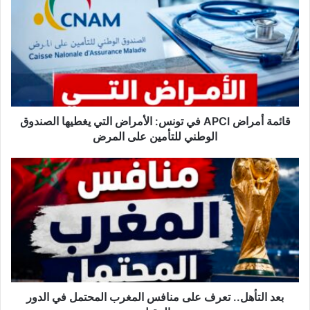
ا
ئ
م
ة
أ
م
ر
ا
ض
قائمة أمراض APCI في تونس: الأمراض التي يغطيها الصندوق
A
الوطني للتأمين على المرض
P
C
ب
I
ع
ف
د
ي
ا
ت
ل
و
ت
ن
أ
س
ه
:
ل
ا
.
بعد التأهل.. تعرف على منافس المغرب المحتمل في الدور
ل