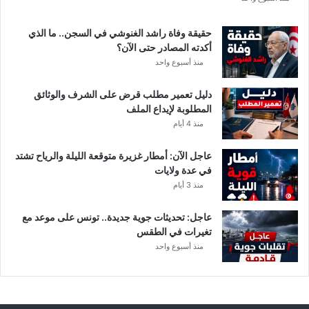
ي
ق
حقيقة وفاة راشد الغنوشي في السجن.. ما الذي
ي
أكدته المصادر حتى الآن؟
م
منذ أسبوع واحد
ع
ن
دليل تعمير مطلب قرض على الشرف والوثائق
ع
المطلوبة لإيداع الملف
ي
منذ 4 أيام
م
ا
عاجل الآن: أمطار غزيرة متوقعة الليلة والرياح تشتد
ل
في عدة ولايات
س
منذ 3 أيام
ل
ي
ت
عاجل: تحديثات جوية جديدة.. تونس على موعد مع
ي
تغيرات في الطقس
منذ أسبوع واحد