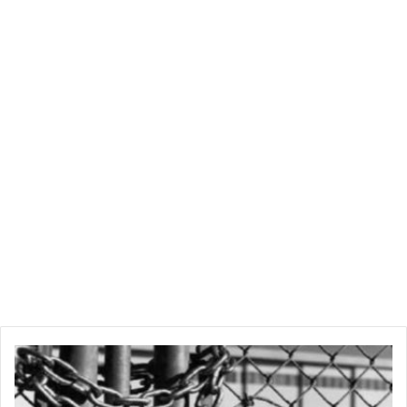
ا
ل
ث