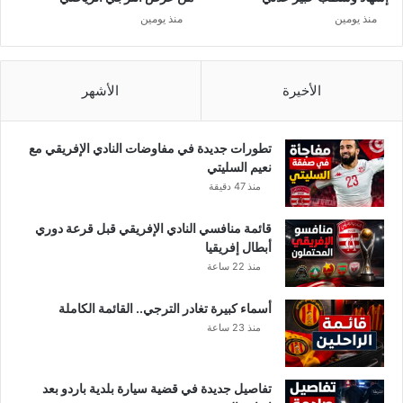
ى
منذ يومين
منذ يومين
ج
ا
م
ع
الأخيرة
الأشهر
ة
ا
ل
تطورات جديدة في مفاوضات النادي الإفريقي مع
د
نعيم السليتي
و
منذ 47 دقيقة
ل
ا
قائمة منافسي النادي الإفريقي قبل قرعة دوري
ل
أبطال إفريقيا
ع
منذ 22 ساعة
ر
ب
أسماء كبيرة تغادر الترجي.. القائمة الكاملة
ي
منذ 23 ساعة
ة
ا
ل
تفاصيل جديدة في قضية سيارة بلدية باردو بعد
ق