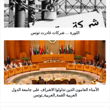
و
ر
ة
.
.
.
ش
الثورة ... شركات غادرت تونس
ر
ك
ا
ا
ل
ت
أ
غ
م
ا
ن
د
ا
ر
ء
ت
ا
ت
ل
و
ع
الأمناء العامون الذين تداولوا الاشراف على جامعة الدول
ن
ا
العربية القمة_العربية_تونس
س
م
و
ن