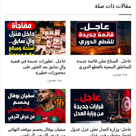
مقالات ذات صلة
ا
ل
ذ
ي
ن
ت
د
ا
و
عاجل.. الستاغ تعلن قائمة جديدة
عاجل.. تطورات جديدة في قضية
ل
للمناطق المعنية بالقطع الدوري
والٍ سابق بعد العثور على
و
محجوزات خطيرة
منذ يومين
ا
منذ يومين
ا
ل
ا
ش
ر
ا
ف
ع
عاجل: وزارة العدل تعلن عزل عدول
سفيان بوفال يحسم موقفه النهائي
ل
إشهاد وشطب خبير عدلي
من عرض الترجي الرياضي