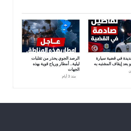
م
ن
ا
ك
ت
ش
ا
ف
ا
ل
ديدة في قضية سيارة
الرصد الجوي يحذر من تقلبات
د
و بعد إيقاف المشتبه به
ليلية.. أمطار ورياح قوية بهذه
و
الجهات
ن
ا
منذ 3 أيام
ء
ا
ل
ن
ا
ج
ع
ض
د