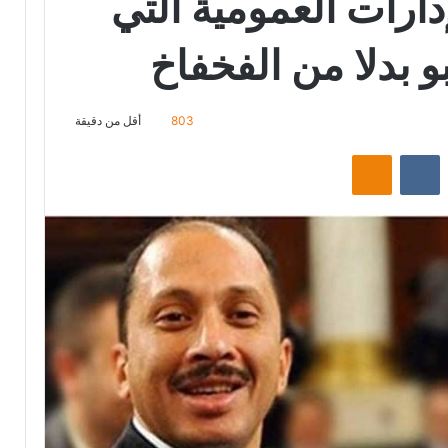
إدارات العمومية التي
بدلا من الفخفاخ
803
أقل من دقيقة
‏Reddit
‏VKontakte
Odnoklassniki