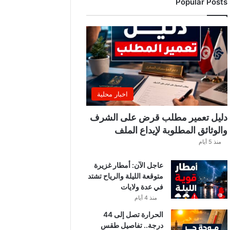
Popular Posts
ة
ا
ل
ت
و
ن
س
ي
ي
اخبار محلية
ن
.
دليل تعمير مطلب قرض على الشرف
.
والوثائق المطلوبة لإيداع الملف
و
منذ 5 أيام
ه
ذ
عاجل الآن: أمطار غزيرة
ه
متوقعة الليلة والرياح تشتد
ق
في عدة ولايات
ي
م
منذ 4 أيام
ة
الحرارة تصل إلى 44
ا
درجة.. تفاصيل طقس
ل