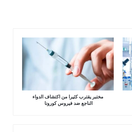
م
خ
ت
ب
ر
ي
ق
ت
ر
ب
مختبر يقترب كثيرا من اكتشاف الدواء
ك
الناجع ضد فيروس كورونا
ث
ي
ر
ا