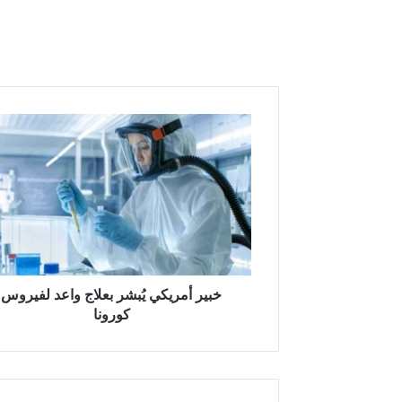
خ
ب
ي
ر
أ
م
ر
ي
ك
ي
خبير أمريكي يُبشر بعلاج واعد لفيروس
يُ
كورونا
ب
ش
ر
ب