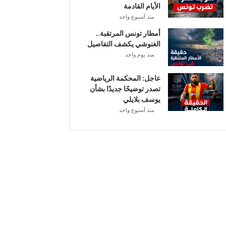
الأيام القادمة
م
منذ أسبوع واحد
ن
ح
أمطار تونس المرتقبة..
ة
الغنوشي يكشف التفاصيل
ب
منذ يوم واحد
ع
د
عاجل: المحكمة الرياضية
ا
تصدر توضيحًا جديدًا بشأن
ل
يوسف بلايلي
ت
منذ أسبوع واحد
ر
ف
ي
ع