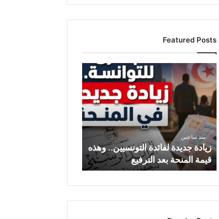
Featured Posts
ز
ي
ا
د
ة
ج
د
منذ ساعتين
ي
زيادة جديدة لفائدة التونسيين.. وهذه
د
قيمة المنحة بعد الترفيع
ة
ل
ف
ا
ئ
د