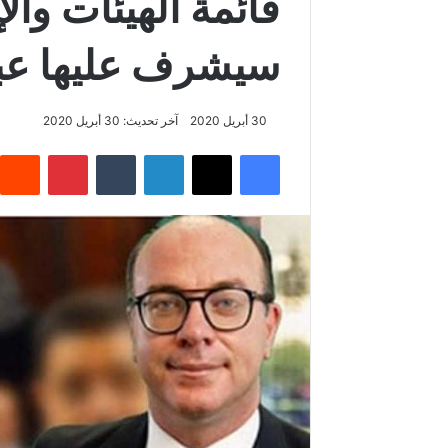
قائمة الهيئات وال
سيشرف عليها عبو 
30 أبريل 2020
آخر تحديث: 30 أبريل 2020
فيسبوك
‫X
لينكدإن
‏Tumblr
بينتيريست