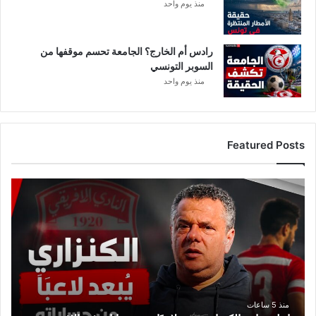
منذ يوم واحد
رادس أم الخارج؟ الجامعة تحسم موقفها من
السوبر التونسي
منذ يوم واحد
Featured Posts
ع
ا
ج
ل
:
م
ا
ه
ر
منذ 5 ساعات