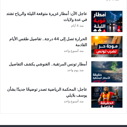
ب
ا
عاجل الآن: أمطار غزيرة متوقعة الليلة والرياح تشتد
ت
في عدة ولايات
ه
منذ 4 أيام
ف
ي
الحرارة تصل إلى 44 درجة.. تفاصيل طقس الأيام
ا
القادمة
ل
منذ أسبوع واحد
إ
ف
أمطار تونس المرتقبة.. الغنوشي يكشف التفاصيل
ر
منذ يوم واحد
ي
ق
ي
عاجل: المحكمة الرياضية تصدر توضيحًا جديدًا بشأن
يوسف بلايلي
منذ أسبوع واحد