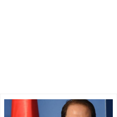
ي
و
س