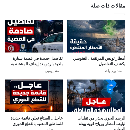
مقالات ذات صلة
ل
ش
ل
غ
ر
ل
ئ
ب
ا
خ
س
ص
ي
و
ة
ص
ح
م
أمطار تونس المرتقبة.. الغنوشي
تفاصيل جديدة في قضية سيارة
ا
ف
يكشف التفاصيل
بلدية باردو بعد إيقاف المشتبه به
ل
ا
منذ يوم واحد
منذ يومين
ي
و
ا
ض
ا
ت
ا
ل
ز
ي
الرصد الجوي يحذر من تقلبات
عاجل.. الستاغ تعلن قائمة جديدة
ا
ليلية.. أمطار ورياح قوية بهذه
للمناطق المعنية بالقطع الدوري
د
الجهات