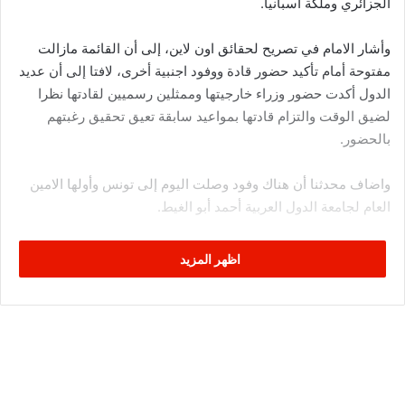
الجزائري وملكة اسبانيا.
وأشار الامام في تصريح لحقائق اون لاين، إلى أن القائمة مازالت
مفتوحة أمام تأكيد حضور قادة ووفود اجنبية أخرى، لافتا إلى أن عديد
الدول أكدت حضور وزراء خارجيتها وممثلين رسميين لقادتها نظرا
لضيق الوقت والتزام قادتها بمواعيد سابقة تعيق تحقيق رغبتهم
بالحضور.
واضاف محدثنا أن هناك وفود وصلت اليوم إلى تونس وأولها الامين
العام لجامعة الدول العربية أحمد أبو الغيط.
واعتبر بوراوي الإمام في هذا السياق، أن حضور هذه الشخصيات
اظهر المزيد
البارزة في العالم إن دل على شيء فهو يدل على الاحترام الكبير
الذي يكنونه للفقيد الباجي قائد السبسي ولتونس وشعبها.