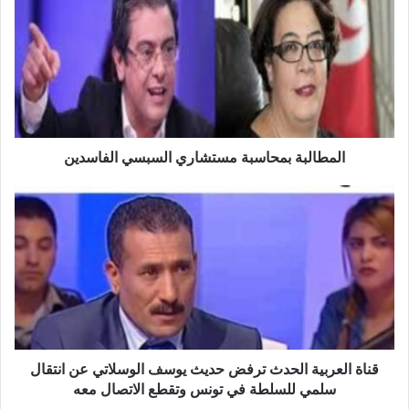
ل
م
ط
ا
ل
ب
ة
ب
م
المطالبة بمحاسبة مستشاري السبسي الفاسدين
ح
ا
ق
س
ن
ب
ا
ة
ة
م
ا
س
ل
ت
ع
ش
ر
ا
ب
ر
ي
قناة العربية الحدث ترفض حديث يوسف الوسلاتي عن انتقال
ي
ة
سلمي للسلطة في تونس وتقطع الاتصال معه
ا
ا