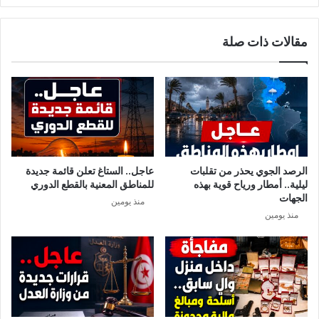
ل
ل
س
ح
مقالات ذات صلة
ب
د
س
ث
ي
ت
ا
ر
ل
ف
ف
ض
ا
ح
س
د
د
ي
الرصد الجوي يحذر من تقلبات
عاجل.. الستاغ تعلن قائمة جديدة
ي
ث
ليلية.. أمطار ورياح قوية بهذه
للمناطق المعنية بالقطع الدوري
ن
ي
الجهات
منذ يومين
و
منذ يومين
س
ف
ا
ل
و
س
ل