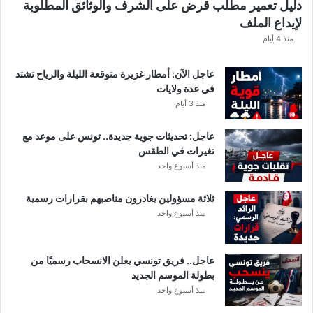
دليل تعمير مطلب قرض على الشرف والوثائق المطلوبة
ش
لإيداع الملف
ف
ا
منذ 4 أيام
ل
ت
عاجل الآن: أمطار غزيرة متوقعة الليلة والرياح تشتد
ف
في عدة ولايات
ا
منذ 3 أيام
ص
ي
عاجل: تحديثات جوية جديدة.. تونس على موعد مع
ل
تغيرات في الطقس
منذ أسبوع واحد
ثلاثة مسؤولين يغادرون مناصبهم بقرارات رسمية
منذ أسبوع واحد
عاجل.. فريق تونسي يعلن الانسحاب رسميًا من
بطولة الموسم الجديد
منذ أسبوع واحد