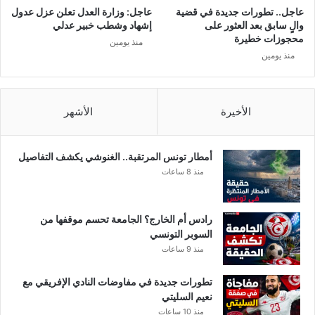
ا
عاجل.. تطورات جديدة في قضية
عاجل: وزارة العدل تعلن عزل عدول
ت
والٍ سابق بعد العثور على
إشهاد وشطب خبير عدلي
ي
محجوزات خطيرة
منذ يومين
ع
منذ يومين
ن
ا
ن
ت
الأخيرة
الأشهر
ق
ا
ل
أمطار تونس المرتقبة.. الغنوشي يكشف التفاصيل
س
منذ 8 ساعات
ل
م
ي
رادس أم الخارج؟ الجامعة تحسم موقفها من
ل
السوبر التونسي
ل
منذ 9 ساعات
س
ل
تطورات جديدة في مفاوضات النادي الإفريقي مع
ط
نعيم السليتي
ة
منذ 10 ساعات