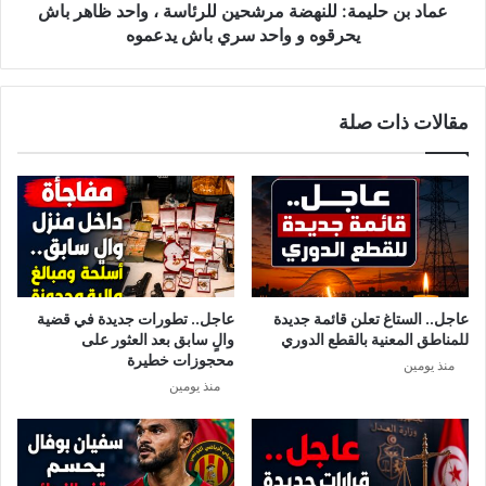
ا
م
عماد بن حليمة: للنهضة مرشحين للرئاسة ، واحد ظاهر باش
ط
ة
يحرقوه و واحد سري باش يدعموه
ة
:
ا
ل
ل
ل
مقالات ذات صلة
ا
ن
س
ه
ت
ض
ب
ة
ا
م
ق
ر
ي
ش
ة
ح
ض
ي
عاجل.. الستاغ تعلن قائمة جديدة
عاجل.. تطورات جديدة في قضية
د
ن
للمناطق المعنية بالقطع الدوري
والٍ سابق بعد العثور على
ا
ل
محجوزات خطيرة
منذ يومين
ل
ل
منذ يومين
ا
ر
ر
ئ
ه
ا
ا
س
ب