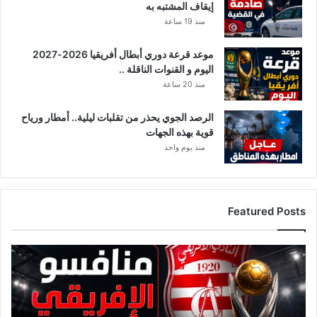
إيقاف المشتبه به
ح
منذ 19 ساعة
د
س
موعد قرعة دوري أبطال أفريقيا 2026-2027
ر
اليوم و القنوات الناقلة ..
ي
ب
منذ 20 ساعة
ا
ش
الرصد الجوي يحذر من تقلبات ليلية.. أمطار ورياح
ي
قوية بهذه الجهات
د
منذ يوم واحد
ع
م
و
ه
Featured Posts
ق
ا
ئ
م
ة