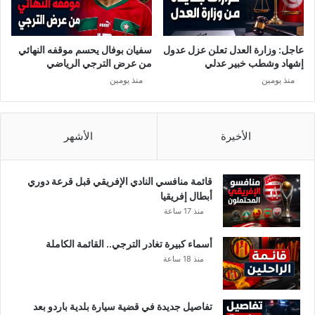
ة
ي
،
ي
و
ن
ا
عاجل: وزارة العدل تعلن عزل عدول
سفيان بوفال يحسم موقفه النهائي
.
ح
إشهاد وشطب خبير عدلي
من عرض الترجي الرياضي
.
د
منذ يومين
منذ يومين
.
ظ
ا
ه
ر
الأخيرة
الأشهر
ب
ا
ش
قائمة منافسي النادي الإفريقي قبل قرعة دوري
ي
أبطال إفريقيا
ح
منذ 17 ساعة
ر
ق
أسماء كبيرة تغادر الترجي.. القائمة الكاملة
و
منذ 18 ساعة
ه
و
و
تفاصيل جديدة في قضية سيارة بلدية باردو بعد
ا