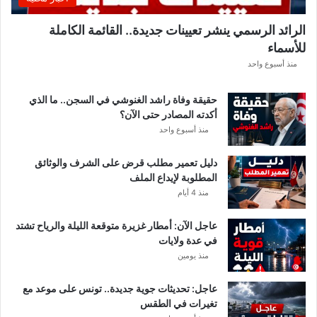
ب
ل
الرائد الرسمي ينشر تعيينات جديدة.. القائمة الكاملة
ق
للأسماء
ر
ع
منذ أسبوع واحد
ة
د
حقيقة وفاة راشد الغنوشي في السجن.. ما الذي
و
أكدته المصادر حتى الآن؟
ر
منذ أسبوع واحد
ي
أ
دليل تعمير مطلب قرض على الشرف والوثائق
ب
المطلوبة لإيداع الملف
ط
منذ 4 أيام
ا
ل
عاجل الآن: أمطار غزيرة متوقعة الليلة والرياح تشتد
إ
في عدة ولايات
ف
منذ يومين
ر
ي
ق
عاجل: تحديثات جوية جديدة.. تونس على موعد مع
ي
تغيرات في الطقس
ا