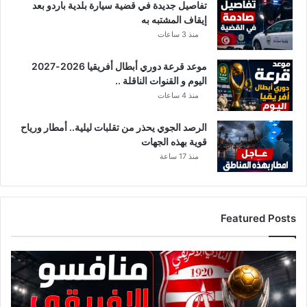
تفاصيل جديدة في قضية سيارة بلدية باردو بعد
ن
إيقاف المشتبه به
ق
منذ 3 ساعات
ا
ئ
موعد قرعة دوري أبطال أفريقيا 2026-2027
م
اليوم و القنوات الناقلة ..
ة
ب
منذ 4 ساعات
أ
س
الرصد الجوي يحذر من تقلبات ليلية.. أمطار ورياح
م
قوية بهذه الجهات
ا
منذ 17 ساعة
ء
ل
و
ب
Featured Posts
ي
ا
ت
ق
ا
ا
ل
ئ
ف
م