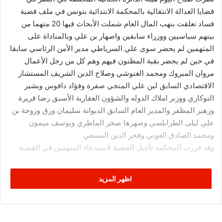
قضايا العدالة الانتقالية بالمحكمة الابتدائية بتونس في ملف قضية
فساد تعلقت بنهب المال العام شملت الأبحاث فيها 20 متهما من
بينهم سياسيين ووزراء سابقين واصهار بن علي وبالمناداة على
المتهمين لم يحضر سوى علي السرياطي مدير الأمن الرئاسي سابقا
في حين لم يحضر بقية المظنون فيهم وهم كل من رجل الأعمال
مروان المبروك ومحمد الغنوشي وصلاح الدين الشريف المستشار
الاقتصادي السابق لبن علي المنجي صفرة وفؤاد دافوس وبشير
التوكاري ووزىر املاك الدوله والشؤون العقارية الأسبق رضا قريرة
وزهير المظفر والمدير العام السابق الديوانة سليمان ورق وزوجة بن
علي ليلى الطرابلسي وصهرها صخر الماطري ويوسف ميمون
ومحمد الصادق العوني وفخر الدين المسعي
وقد قررت المحكمة تأجيل القضية لاستدعاء المتهمين في القضية
اظهر المزيد