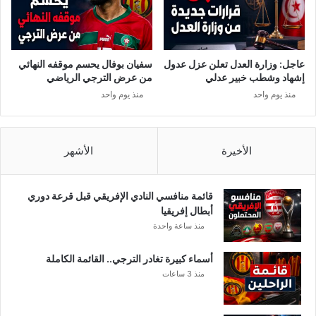
ن
ا
ل
ق
عاجل: وزارة العدل تعلن عزل عدول
سفيان بوفال يحسم موقفه النهائي
ا
إشهاد وشطب خبير عدلي
من عرض الترجي الرياضي
ض
منذ يوم واحد
منذ يوم واحد
ي
ت
م
ك
الأخيرة
الأشهر
ي
ن
ه
قائمة منافسي النادي الإفريقي قبل قرعة دوري
م
أبطال إفريقيا
ن
منذ ساعة واحدة
ا
ل
أسماء كبيرة تغادر الترجي.. القائمة الكاملة
ك
منذ 3 ساعات
ش
ف
ع