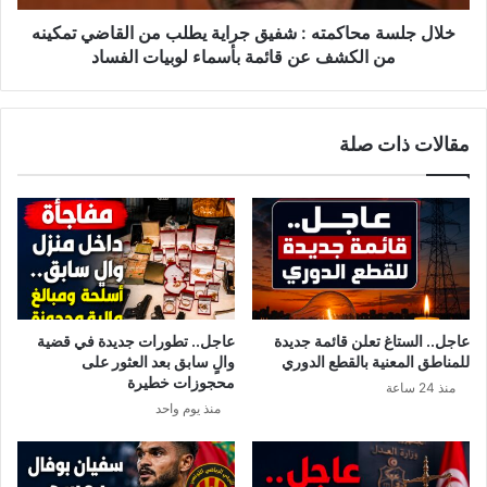
.
م
.
ح
خلال جلسة محاكمته : شفيق جراية يطلب من القاضي تمكينه
.
ا
من الكشف عن قائمة بأسماء لوبيات الفساد
ا
ك
ل
م
ت
ت
مقالات ذات صلة
ف
ه
ا
:
ص
ش
ي
ف
ل
ي
ق
ج
ر
ا
عاجل.. الستاغ تعلن قائمة جديدة
عاجل.. تطورات جديدة في قضية
ي
للمناطق المعنية بالقطع الدوري
والٍ سابق بعد العثور على
ة
محجوزات خطيرة
منذ 24 ساعة
ي
منذ يوم واحد
ط
ل
ب
م