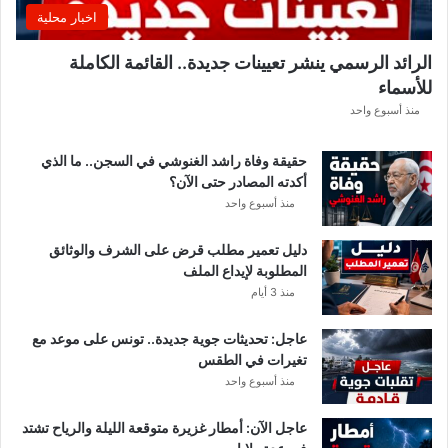
ق
اخبار محلية
ب
ل
الرائد الرسمي ينشر تعيينات جديدة.. القائمة الكاملة
ق
للأسماء
ر
ع
منذ أسبوع واحد
ة
د
حقيقة وفاة راشد الغنوشي في السجن.. ما الذي
و
أكدته المصادر حتى الآن؟
ر
منذ أسبوع واحد
ي
أ
دليل تعمير مطلب قرض على الشرف والوثائق
ب
المطلوبة لإيداع الملف
ط
منذ 3 أيام
ا
ل
عاجل: تحديثات جوية جديدة.. تونس على موعد مع
إ
تغيرات في الطقس
ف
منذ أسبوع واحد
ر
ي
ق
عاجل الآن: أمطار غزيرة متوقعة الليلة والرياح تشتد
ي