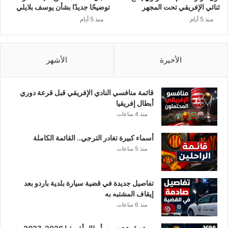
ل
ثنائي الإفريقي تحت المجهر
توضيحًا جديدًا بشأن يوسف بلايلي
ا
منذ 5 أيام
منذ 5 أيام
ف
ر
ي
ق
الأخيرة
الأشهر
ي
ل
ك
قائمة منافسي النادي الإفريقي قبل قرعة دوري
ر
أبطال إفريقيا
ة
منذ 4 ساعات
ا
ل
أسماء كبيرة تغادر الترجي.. القائمة الكاملة
ق
منذ 5 ساعات
د
م
تفاصيل جديدة في قضية سيارة بلدية باردو بعد
إيقاف المشتبه به
منذ 6 ساعات