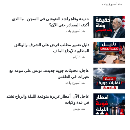
ع
منذ أسبوع واحد
ة
د
حقيقة وفاة راشد الغنوشي في السجن.. ما الذي
و
أكدته المصادر حتى الآن؟
ر
منذ أسبوع واحد
ي
أ
دليل تعمير مطلب قرض على الشرف والوثائق
ب
المطلوبة لإيداع الملف
ط
منذ 3 أيام
ا
ل
عاجل: تحديثات جوية جديدة.. تونس على موعد مع
إ
تغيرات في الطقس
ف
منذ أسبوع واحد
ر
ي
ق
عاجل الآن: أمطار غزيرة متوقعة الليلة والرياح تشتد
ي
في عدة ولايات
ا
منذ يومين