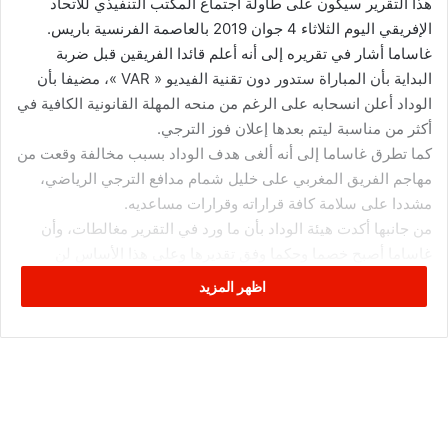
هذا التقرير سيكون على طاولة اجتماع المكتب التنفيذي للاتحاد
الإفريقي اليوم الثلاثاء 4 جوان 2019 بالعاصمة الفرنسية باريس.
غاساما أشار في تقريره إلى أنه أعلم قائدا الفريقين قبل ضربة
البداية بأن المباراة ستدور دون تقنية الفيديو « VAR »، مضيفا بأن
الوداد أعلن انسحابه على الرغم من منحه المهلة القانونية الكافية في
أكثر من مناسبة ليتم بعدها إعلان فوز الترجي.
كما تطرق غاساما إلى أنه ألغى هدف الوداد بسبب مخالفة وقعت من
مهاجم الفريق المغربي على خليل شمام مدافع الترجي الرياضي،
مشددا على سلامة كافة قراراته وقرارات مساعديه.
من جانبها أكدت هيئة الوداد بأن ما ورد في التقرير مغالطات، وأن
غاساما أصبح خصما وحكما وفق تقديرها وعلى هذا الأساس لن
تعترف بهذا التقرير !!!
اظهر المزيد