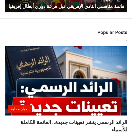
ف
منذ 4 ساعات
قائمة منافسي النادي الإفريقي قبل قرعة دوري أبطال إفريقيا
س
ي
ا
ل
ن
Popular Posts
ا
د
ي
ا
ل
إ
ف
ر
ي
ق
ي
ق
اخبار محلية
ب
ل
الرائد الرسمي ينشر تعيينات جديدة.. القائمة الكاملة
ق
للأسماء
ر