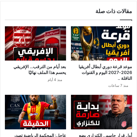
“
ل
مقالات ذات صلة
ح
م
م
ك
د
ت
ي
ب
ا
ا
ل
ل
م
ت
دّ
ن
ب
ف
موعد قرعة دوري أبطال أفريقيا
بعد أيام من الترقب… الإفريقي
ه
ي
2026-2027 اليوم و القنوات
يحسم هذا الملف نهائيًا
دّ
ذ
الناقلة ..
منذ 4 أيام
د
ي
منذ 7 ساعات
ن
ل
ي
ل
“
ا
ت
ح
ا
د
ا
أول قرار حاسم.. الكنزاري يضع
عاجل: المحكمة الرياضية تصدر