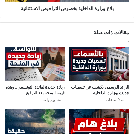
ر
ة
ي
ا
بلاغ وزارة الداخلية بخصوص التراخيص الاستثنائية
ة
ل
ب
د
ص
ا
مقالات ذات صلة
ف
خ
ا
ل
ق
ي
س
ة
ت
ب
ح
خ
ر
ص
ص
و
ع
ص
الرائد الرسمي يكشف عن تسميات
زيادة جديدة لفائدة التونسيين.. وهذه
ل
ا
جديدة بوزارة الداخلية
قيمة المنحة بعد الترفيع
ى
ل
منذ 9 ساعات
منذ يوم واحد
ف
ت
ر
ر
ض
ا
ا
خ
ح
ي
ت
ص