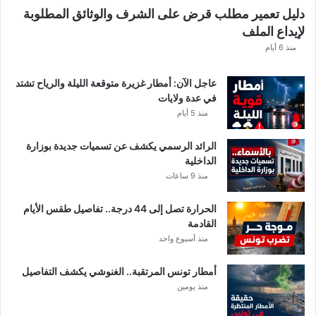
ل
دليل تعمير مطلب قرض على الشرف والوثائق المطلوبة
ق
لإيداع الملف
ط
ا
منذ 6 أيام
ع
ا
عاجل الآن: أمطار غزيرة متوقعة الليلة والرياح تشتد
ت
في عدة ولايات
ا
منذ 5 أيام
ل
م
الرائد الرسمي يكشف عن تسميات جديدة بوزارة
ع
الداخلية
ن
منذ 9 ساعات
ي
ة
الحرارة تصل إلى 44 درجة.. تفاصيل طقس الأيام
القادمة
منذ أسبوع واحد
أمطار تونس المرتقبة.. الغنوشي يكشف التفاصيل
منذ يومين