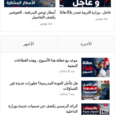
ر
ا
ا
ل
عاجل.. وزارة التربية تصدر بلاغًا هامًا
أمطار تونس المرتقبة.. الغنوشي
م
ا
يكشف التفاصيل
منذ يومين
ا
س
منذ يومين
ل
ت
ح
ث
ج
ن
ر
ا
الأخيرة
الأشهر
ا
ئ
ل
ي
ص
ة
موعد مع عطلة هذا الأسبوع.. وهذه القطاعات
ح
المعنية
ي
منذ 6 ساعات
ا
ل
هل تتأجل العودة المدرسية؟ تطورات جديدة تثير
ش
التساؤلات
ا
منذ 7 ساعات
م
ل
الرائد الرسمي يكشف عن تسميات جديدة بوزارة
الداخلية