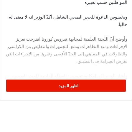
المواطنين حسب تعبيره
وبخصوص الدعوة للحجر الصحي الشامل، أكدّ الوزير انه لا معنى له
حاليا.
وأوضح أنّ اللجنة العلمية لمجابهة فيروس كورونا اقترحت تعزيز
الإجراءات ومنع التظاهرات ومنع التجمهرات والتقليص من الكراسي
والطاولات في المقاهي إلى الحدّ الأقصى وغيرها من الإجراءات التي
تفرض الصرامة في التطبيق.
وأشار الوزير إلى إمكانية تخصيص العطلة القادمة للحجر الصحي،
مضيفا أن هذا الاقتراح سيتم عرضه على الحكومة والنظر فيه خلال
اظهر المزيد
مجلس وزاري.