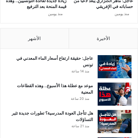
عاجل: ماهر الكنزاري يبعد لاعبًا من
زيادة جديدة لفائدة التونسيين.. وهذه
ة
ر
حساباته في الإفريقي
قيمة المنحة بعد الترفيع
ا
منذ يومين
منذ يومين
ل
ص
ح
ي
الأخيرة
الأشهر
و
ح
ظ
عاجل: حقيقة ارتفاع أسعار الماء المعدني في
ر
تونس
ا
منذ 14 ساعة
ل
ج
موعد مع عطلة هذا الأسبوع.. وهذه القطاعات
و
المعنية
ل
منذ 20 ساعة
ا
ن
هل تتأجل العودة المدرسية؟ تطورات جديدة تثير
ل
التساؤلات
م
منذ 21 ساعة
ي
ق