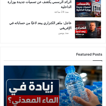
د
الرائد الرسمي يكشف عن تسميات جديدة بوزارة
م
الداخلية
ا
منذ 24 ساعة
ل
ن
عاجل: ماهر الكنزاري يبعد لاعبًا من حساباته في
ت
الإفريقي
ا
منذ يومين
ئ
ج
ا
ل
Featured Posts
م
ر
ج
ع
و
ا
ة
ج
ل
:
ح
ق
ي