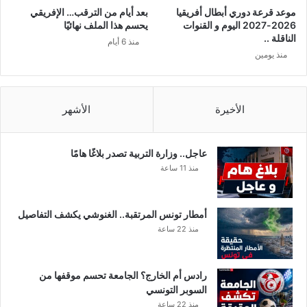
ي
م
موعد قرعة دوري أبطال أفريقيا
بعد أيام من الترقب… الإفريقي
ة
ق
2026-2027 اليوم و القنوات
يحسم هذا الملف نهائيًا
ا
ا
الناقلة ..
منذ 6 أيام
ل
ر
منذ يومين
م
ن
ص
ة
ر
م
ي
ع
الأخيرة
الأشهر
ة
ا
ل
د
عاجل.. وزارة التربية تصدر بلاغًا هامًا
و
منذ 11 ساعة
ل
ا
ر
أمطار تونس المرتقبة.. الغنوشي يكشف التفاصيل
و
منذ 22 ساعة
ا
ل
ي
رادس أم الخارج؟ الجامعة تحسم موقفها من
و
السوبر التونسي
ر
منذ 22 ساعة