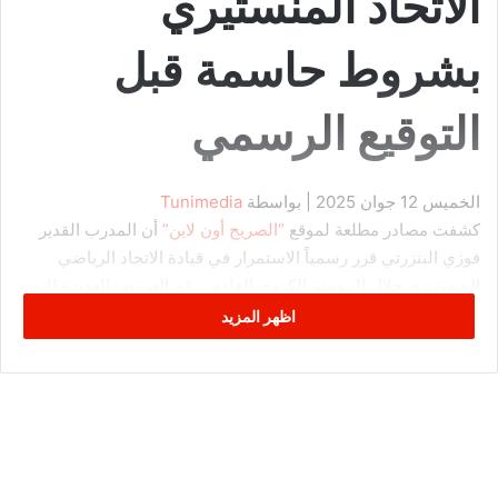
الاتحاد المنستيري
بشروط حاسمة قبل
التوقيع الرسمي
الخميس 12 جوان 2025
| بواسطة
Tunimedia
كشفت مصادر مطلعة لموقع
“الصريح أون لاين”
أن المدرب القدير
فوزي البنزرتي قرر رسمياً الاستمرار في قيادة الاتحاد الرياضي
المنستيري خلال الموسم الكروي القادم، رغم العروض العديدة التي
تلقاها من أندية تونسية وعربية.
اظهر المزيد
وأفادت ذات المصادر أن القرار جاء عقب اجتماع مطوّل جمع
البنزرتي برئيس الهيئة التسييرية للنادي، صابر حرز الله، يوم الثلاثاء
المنقضي، حيث تم التباحث في مختلف النقاط الفنية والإدارية
المتعلقة بمستقبل الفريق، ليمنح بعدها المدرب موافقته المبدئية
على مواصلة التجربة.