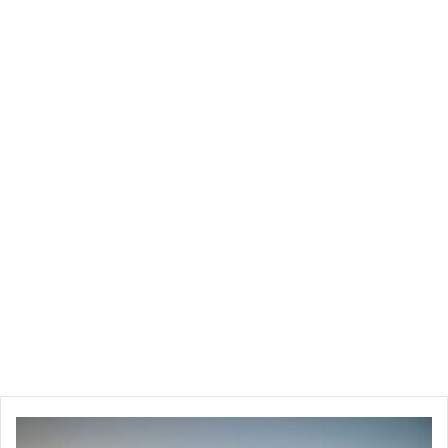
لكن، ورغم هذه الموافقة الأولية، فقد اشترط البنزرتي توفير جملة
من الضمانات الضرورية قبل إمضاء العقد بصفة رسمية. وتمثلت أبرز
مطالبه في تدعيم تركيبة الفريق بلاعبين جدد في مراكز محددة يعاني
فيها الاتحاد من نقائص واضحة، إضافة إلى ضرورة العمل على رفع
عقوبة المنع من الانتدابات، عبر تسوية الملفات العالقة التي تحول
دون حرية تحرك الإدارة في سوق الانتقالات.
ويهدف البنزرتي من خلال هذه الشروط إلى إعداد فريق تنافسي قادر
على تحقيق نتائج إيجابية على المستويين المحلي والقاري، بما
يتماشى مع طموحات جماهير الاتحاد المنستيري التي تنتظر موسمًا
مميزًا يعيد الفريق إلى سكة الألقاب والنتائج المشرّفة.
هذا ومن المنتظر أن تحسم إدارة النادي هذه النقاط خلال الأيام
القليلة القادمة، ليتم الإعلان الرسمي عن تمديد عقد البنزرتي، وسط
تفاؤل كبير من أنصار الاتحاد بقدرة مدربهم على إعادة الفريق إلى
الواجهة.
لمزيد من الأخبار الرياضية الحصرية، تابعنا على
Tunimedia.tn/ar
.
ع