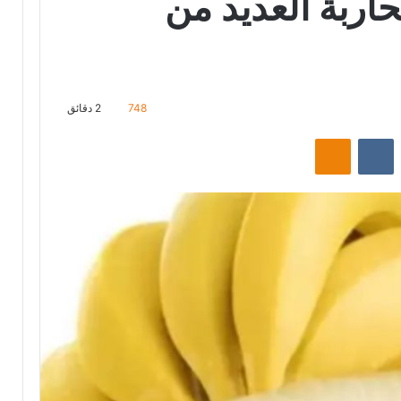
حاربة العديد من
748
2 دقائق
‏Reddit
‏VKontakte
Odnoklassniki