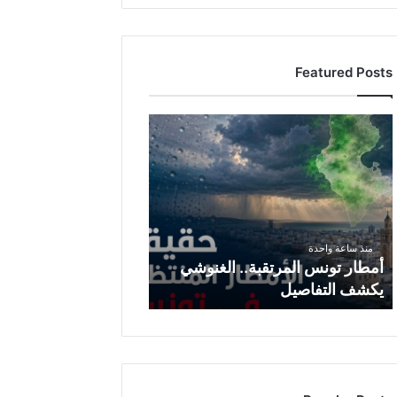
Featured Posts
أ
م
ط
ا
ر
ت
و
منذ ساعة واحدة
ن
أمطار تونس المرتقبة.. الغنوشي
س
يكشف التفاصيل
ا
ل
م
ر
ت
ق