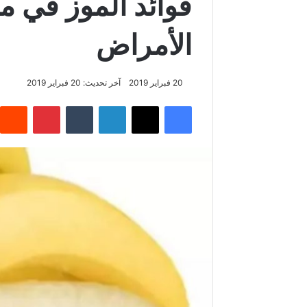
فوائد الموز في م
الأمراض
20 فبراير 2019
آخر تحديث: 20 فبراير 2019
فيسبوك
‫X
لينكدإن
‏Tumblr
بينتيريست