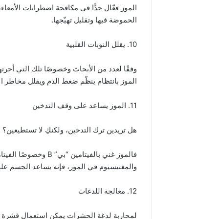
الموز فعّال جدًّا في مكافحة اضطرابات الأمع
الحموضة فيها وتقليل تهيّجها.
10. يقلل النوبات القلبية
الموز بانتظام ينظّم ضغط الدم ويقلل مخاطر الإصابة با
11. الموز يساعد على وقف التدخين
هل تريدين ترك التدخين، ولكنكِ لا تستطيعين؟ 
والمغنيسيوم في الموز، فإنه يساعد الجسم عل
12. معالجة اللدغات
لمحاربة لدغة الحشرات يمكن استعمال قشرة ال