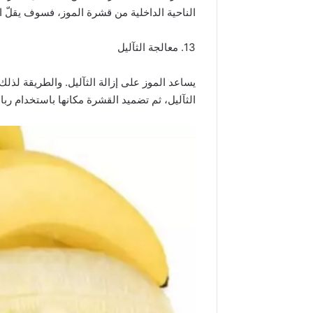
الناحية الداخلية من قشرة الموز، فسوف يقلّ ال
13. معالجة الثآليل
يساعد الموز على إزالة الثآليل. والطريقة لذل
الثآليل، ثم تضميد القشرة مكانها باستخدام ربا