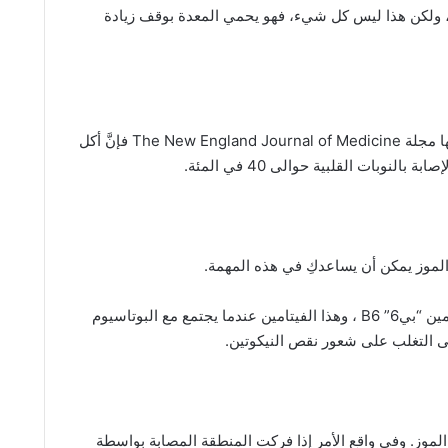
اء، ولكن هذا ليس كل شيء، فهو يحمي المعدة بوقف زيادة
وفقًا لعدد من الأبحاث وخصوصًا تلك التي أجرتها مجلة The New England Journal of Medicine فإنَّ أكل
لنوبات القلبية حوالى 40 في المئة.
الموز يمكن أن يساعدكِ في هذه المهمة.
فالموز غني بالفيتامين “بي” B وخصوصًا الفيتامين “بي6” B6 ، وهذا الفيتامين عندما يجتمع مع البوتاسيوم
ى التغلب على شعور نقص النيكوتين.
موز. وفي واقع الأمر إذا فركت المنطقة المصابة بواسطة