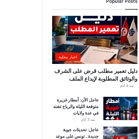
Popular Posts
ب
ة
.
.
ا
ل
غ
ن
و
اخبار محلية
ش
ي
دليل تعمير مطلب قرض على الشرف
ي
والوثائق المطلوبة لإيداع الملف
ك
منذ 4 أيام
ش
ف
عاجل الآن: أمطار غزيرة
ا
متوقعة الليلة والرياح تشتد
ل
في عدة ولايات
ت
ف
منذ 3 أيام
ا
عاجل: تحديثات جوية
ص
جديدة.. تونس على موعد
ي