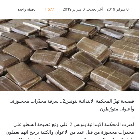
6 فبراير 2019
آخر تحديث: 6 فبراير 2019
1٬577
دقيقة واحدة
فضيحة تهزّ المحكمة الابتدائية بتونس2.. سرقة مخدّرات محجـوزة..
وأعـوان متورّطون
.
اهتزت المحكمة الابتدائية بتونس 2 على وقع فضيحة السطو على
مخدرات محجوزة من قبل عدد من الاعوان والكتبة يرجح انهم يعملون