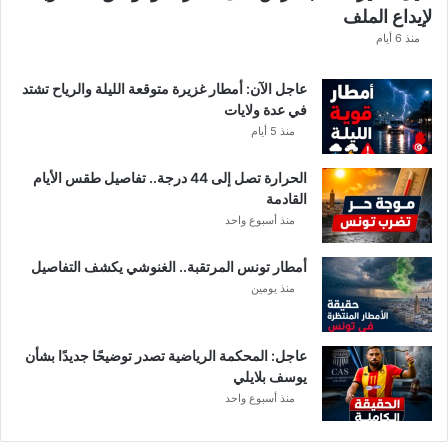
لإيداع الملف
ط
ا
منذ 6 أيام
ع
ا
عاجل الآن: أمطار غزيرة متوقعة الليلة والرياح تشتد
ت
في عدة ولايات
ا
منذ 5 أيام
ل
م
الحرارة تصل إلى 44 درجة.. تفاصيل طقس الأيام
ع
القادمة
ن
منذ أسبوع واحد
ي
ة
أمطار تونس المرتقبة.. الغنوشي يكشف التفاصيل
منذ يومين
عاجل: المحكمة الرياضية تصدر توضيحًا جديدًا بشأن
يوسف بلايلي
منذ أسبوع واحد