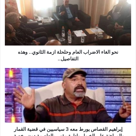
ح
و
ا
ل
غ
ا
ء
ا
ل
نحو الغاء الاضراب العام وحلحلة ازمة الثانوي.. وهذه
ا
التفاصيل..
ض
ر
إ
ا
ب
ب
ر
ا
ا
ل
ه
ع
ي
ا
م
م
ا
و
ل
ح
ق
إبراهيم القصاص يورط معه 3 سياسيين في قضية القمار
ل
ص
والمراهنة على الخيول وإدارة مقهى بالعاصمة دون رخصة.