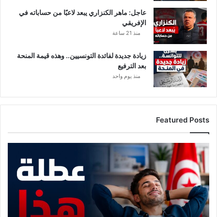
ل
خ
عاجل: ماهر الكنزاري يبعد لاعبًا من حساباته في
ي
الإفريقي
و
منذ 21 ساعة
ل
و
زيادة جديدة لفائدة التونسيين.. وهذه قيمة المنحة
إ
بعد الترفيع
د
منذ يوم واحد
ا
ر
ة
م
Featured Posts
ق
ه
ى
م
ب
و
ا
ع
ل
د
ع
م
ا
ع
ص
ع
م