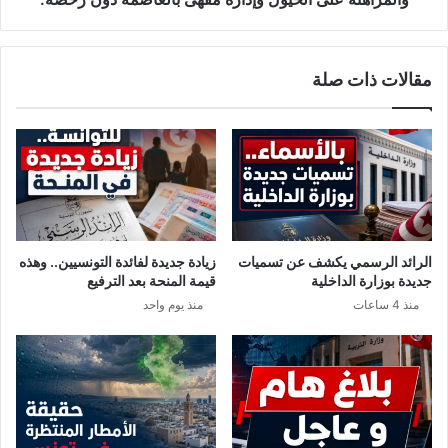
ح
ا
ل
ص
ة
ي
مقالات ذات صلة
ا
و
ز
ر
م
ط
ة
م
ا
ع
ل
ه
ث
3
ا
س
ن
ي
الرائد الرسمي يكشف عن تسميات
زيادة جديدة لفائدة التونسيين.. وهذه
و
ا
جديدة بوزارة الداخلية
قيمة المنحة بعد الترفيع
ي
س
منذ 4 ساعات
منذ يوم واحد
.
ي
.
ي
و
ن
ه
ف
ذ
ي
ه
ق
ا
ض