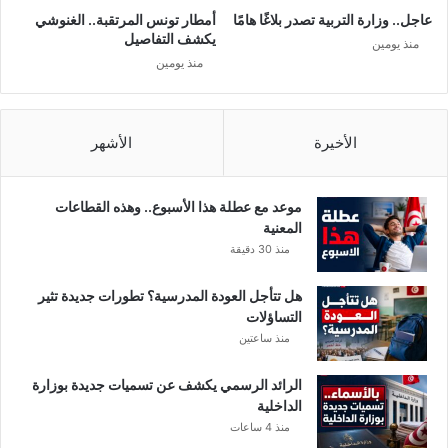
ل
ي
عاجل.. وزارة التربية تصدر بلاغًا هامًا
أمطار تونس المرتقبة.. الغنوشي
ت
ة
يكشف التفاصيل
منذ يومين
ف
ا
منذ يومين
ا
ل
ص
ق
ي
م
ل
ا
الأخيرة
الأشهر
.
ر
.
و
ا
موعد مع عطلة هذا الأسبوع.. وهذه القطاعات
ل
المعنية
م
منذ 30 دقيقة
ر
ا
هل تتأجل العودة المدرسية؟ تطورات جديدة تثير
ه
التساؤلات
ن
منذ ساعتين
ة
ع
الرائد الرسمي يكشف عن تسميات جديدة بوزارة
ل
الداخلية
ى
منذ 4 ساعات
ا