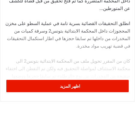
داخل المحكمة المتضررة كما تم فتح تحقيق من قبل قضاة للكشف
عن المتورطين…
انطلق التحقيقات القضائية بسرية تامة في عملية السطو على مخزن
المحجوزات داخل المحكمة الابتدائية بتونس2 وسرقة كميات من
المخدرات من داخلها تم سابقا حجزها في اطار استكمال التحقيقات
في قضية تهريب مواد مخدرة.
كان من المقرر تحويل ملف من المحكمة الابتدائية بتونس2 الى
محكمة الاستئناف لمواصلة التحقيق فيه ولكن تم التفطن الى اختفاء
صفيحة من المخدرات من نوع «الزطلة» تم سابقا حجزها ووضعها
داخل مخزن المحكمة المعنية حتى يتم استعمالها كأداة أدلة في
اظهر المزيد
التحقيقات وإثر اكتشاف الفضيحة تم فتح تحقيق من قبل قاضيين وتم
استدعاء عدد من الاعوان والكتبة للتحقيق معهم. كما تقرر ايضا
القيام بجرد كامل لمخزن المحكمة الابتدائية بتونس 2 للكشف عن
امكانية وجود سرقات اخرى على غرار السطو على كمية من
المخدرات المحجوزة كما تم توجيه أصابع الاتهام لعدد من الاعوان من
بينهم عون متقاعد.