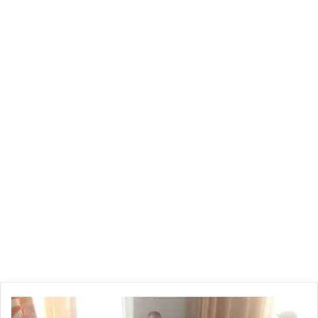
كما أكد مصدر «الشروق» ان عملية سرقة المخدرات من مخزن
المحجوزة بالمحكمة الابتدائية بتونس 2 يعتبر فضيحة خطيرة خاصة
ان المحكمة مؤمنة من قبل قوات مسلحة ورغم ذلك تتعرض للسطو
وسرقة محجوز متمثل في كمية هامة من المخدرات مضيفا في
السياق ان الحادثة التي تعرضت لها محكمة تونس هي الاولى من
نوعها في تونس لذلك يجب محاسبة المتورطين على حد تعبيره.
اتصلت «الشروق» بمصادر قضائية للكشف عن تطورات التحقيق
فأكد مصدر قضائي انه تم فتح تحقيق وسيتم الاعلان عن نتائجه في
أقرب الآجال.
.
المصدر : جريدة الشروق
ن