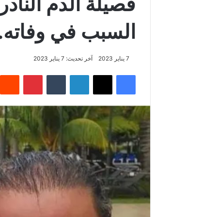
فصيلة الدم الناد
السبب في وفاته..
7 يناير 2023
آخر تحديث: 7 يناير 2023
فيسبوك
‫X
لينكدإن
بينتيريس