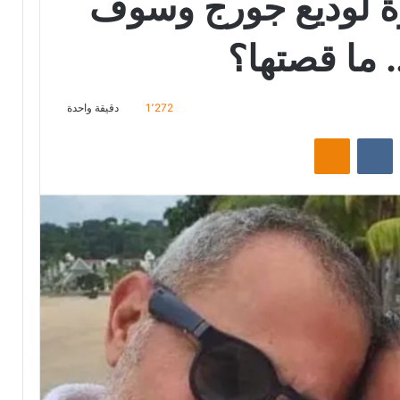
رة لوديع جورج وسوف
 ما قصتها؟
1٬272
دقيقة واحدة
ت
Odnoklassniki