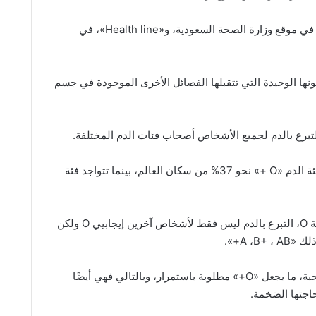
ونوضح بعض المعلومات بشأنها، بحسب ما جاء في موقع وزارة الصحة السعودية، و«Health line»، في
فصائل الدم شيوعًا هي فئة الدم «O»، كونها الوحيدة التي تتقبلها الفصائل الأخرى الموجودة في جسم
– تعتبر فئة الدم «O» الأكثر انتشارًا، إذ يمتلك فئة الدم «O +» نحو 37% من سكان العالم، بينما تتواجد فئة
– يمكن للأشخاص الذين لديهم فصيلة دم إيجابية O، التبرع بالدم ليس فقط لأشخاص آخرين إيجابيي O ولكن
A ،B+».
– أكثر من 80% من الناس لديهم فصيلة دم موجبة، ما يجعل «O+» مطلوبة باستمرار، وبالتالي فهي أيضًا
اجتها الضخمة.