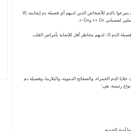
 الأشخاص «O +» يمكن أن يتبرعوا بالدم للأشخاص الذين لديهم أي فصيلة دم إيجابية، إلا
صيلتي «O +» و«O-».
– تشير الأبحاث إلى أن الأشخاص الذين لديهم فصيلة الدم O، لديهم مخاطر أقل للإصابة بأمراض القلب
لايا الدم الحمراء، والصفائح الدموية، والبلازما، وفصيلة دم