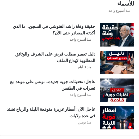
للأسماء
ر
ع
منذ أسبوع واحد
ة
د
حقيقة وفاة راشد الغنوشي في السجن.. ما الذي
و
أكدته المصادر حتى الآن؟
ر
منذ أسبوع واحد
ي
أ
دليل تعمير مطلب قرض على الشرف والوثائق
ب
المطلوبة لإيداع الملف
ط
منذ 3 أيام
ا
ل
عاجل: تحديثات جوية جديدة.. تونس على موعد مع
إ
تغيرات في الطقس
ف
منذ أسبوع واحد
ر
ي
ق
عاجل الآن: أمطار غزيرة متوقعة الليلة والرياح تشتد
ي
في عدة ولايات
ا
منذ يومين