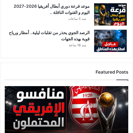
و
موعد قرعة دوري أبطال أفريقيا 2026-2027
ج
اليوم و القنوات الناقلة ..
ل
ا
منذ 5 ساعات
أ
س
الرصد الجوي يحذر من تقلبات ليلية.. أمطار ورياح
ا
قوية بهذه الجهات
س
منذ 18 ساعة
ل
ه
م
ن
Featured Posts
ا
ل
ص
ق
ح
ا
ة
ئ
'
م
ة
م
ن
ا