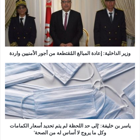
ي
ر
ا
ل
د
ا
خ
ل
وزير الداخلية: إعادة المبالغ المُقتطعة من أجور الأمنيين واردة
ي
ة
ي
:
ا
إ
س
ع
ر
ا
ب
د
ن
ة
خ
ا
ل
ل
ي
م
ف
ياسر بن خليفة: 'إلى حد اللحظة لم يتم تحديد أسعار الكمامات
ب
ة
وكل ما يروج لا أساس له من الصحة'
ا
: