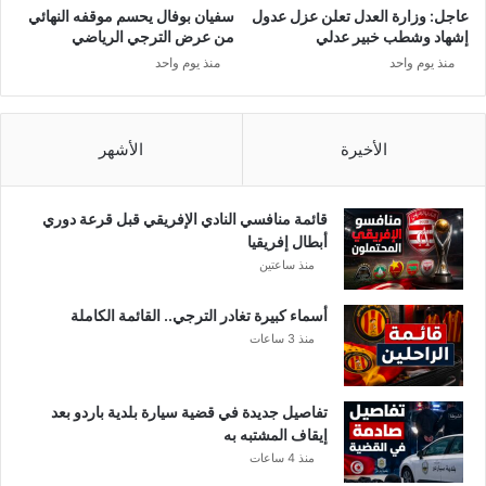
ي
د
عاجل: وزارة العدل تعلن عزل عدول
سفيان بوفال يحسم موقفه النهائي
ي
أ
إشهاد وشطب خبير عدلي
من عرض الترجي الرياضي
ن
س
منذ يوم واحد
منذ يوم واحد
و
ع
ا
ا
ر
ر
د
ا
الأخيرة
الأشهر
ة
ل
ك
م
قائمة منافسي النادي الإفريقي قبل قرعة دوري
ا
أبطال إفريقيا
م
منذ ساعتين
ا
ت
أسماء كبيرة تغادر الترجي.. القائمة الكاملة
و
منذ 3 ساعات
ك
ل
م
تفاصيل جديدة في قضية سيارة بلدية باردو بعد
ا
إيقاف المشتبه به
ي
منذ 4 ساعات
ر