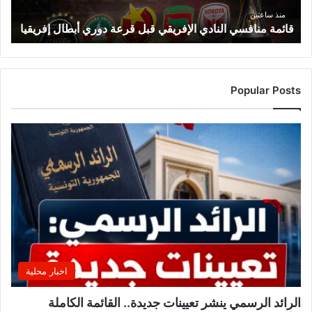
ف
منذ ساعتين
قائمة منافسي النادي الإفريقي قبل قرعة دوري أبطال إفريقيا
س
ي
ا
ل
ن
Popular Posts
ا
د
ي
ا
ل
إ
ف
ر
ي
ق
ي
ق
اخبار محلية
ب
ل
الرائد الرسمي ينشر تعيينات جديدة.. القائمة الكاملة
ق