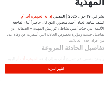
المهدية
نشر في: 19 جوان 2025 | المصدر:
إذاعة الجوهرة أف أم
كشف شاهد العيان أحمد منصور، الذي كان حاضراً أثناء الفاجعة
الأليمة التي جدّت أمس بشاطئ كورنيش المهدية – الصقالة، عن
تفاصيل جديدة ومؤثرة بخصوص الحادثة التي أسفرت عن وفاة عدد
من أفراد إحدى العائلات.
تفاصيل الحادثة المروعة
وأوضح منصور، في تصريح أدلى به إلى إذاعة
الجوهرة أف أم
اليوم
الخميس، أن الحادثة وقعت حوالي الساعة الحادية عشرة صباحاً، في
اظهر المزيد
وقت لم يكن فيه الشاطئ مكتظاً بالمصطافين.
وأضاف أنه سمع صرخة استغاثة أطلقتها امرأة، فسارع إلى مكان
الحادث محاولاً إنقاذ الغرقى، وتمكن فعلاً من الوصول إلى أحد
الضحايا قبل أن يلفظ أنفاسه الأخيرة. إلا أن التيارات البحرية
المفاجئة والتقلبات السطحية لقاع البحر حالت دون سحبه إلى بر
الأمان، مما أدى إلى غرقه المأساوي أمام أعين المتواجدين.