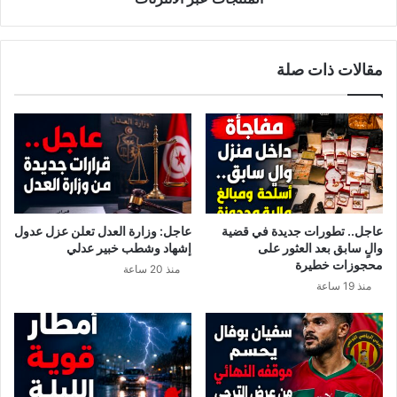
ز
م
ب
ا
ل
ن
مقالات ذات صلة
ة
ي
و
د
ا
ر
ل
س
خ
إ
ر
ص
و
د
ب
ا
ة
ر
عاجل.. تطورات جديدة في قضية
عاجل: وزارة العدل تعلن عزل عدول
.
ت
والٍ سابق بعد العثور على
إشهاد وشطب خبير عدلي
.
ش
محجوزات خطيرة
منذ 20 ساعة
و
ر
منذ 19 ساعة
ه
ي
ذ
ع
ا
ا
آ
ت
خ
ت
ر
م