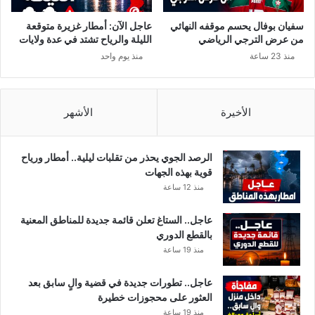
أ
ن
ج
ع
سفيان بوفال يحسم موقفه النهائي
عاجل الآن: أمطار غزيرة متوقعة
ل
ت
من عرض الترجي الرياضي
الليلة والرياح تشتد في عدة ولايات
ل
س
منذ 23 ساعة
منذ يوم واحد
ل
و
دّ
ي
ف
ق
ع
ه
الأخيرة
الأشهر
ذ
ه
ا
الرصد الجوي يحذر من تقلبات ليلية.. أمطار ورياح
ل
قوية بهذه الجهات
م
منذ 12 ساعة
ن
ت
عاجل.. الستاغ تعلن قائمة جديدة للمناطق المعنية
ج
بالقطع الدوري
ا
منذ 19 ساعة
ت
ع
عاجل.. تطورات جديدة في قضية والٍ سابق بعد
ب
العثور على محجوزات خطيرة
ر
منذ 19 ساعة