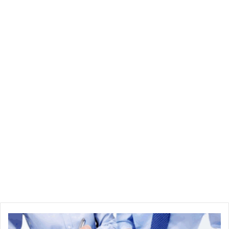
غياب المنقذين وتأخر الحماية المدنية
وأشار الشاهد إلى غياب السباح المنقذ بالشاطئ في ذلك الوقت، ما
زاد الوضع سوءاً وأفقد فرص التدخل الفوري لإنقاذ الضحايا. كما أكد
أنه اتصل بوحدات الحماية المدنية التي لم تصل إلى عين المكان إلا
بعد مضي نصف ساعة من وقوع الحادثة، وهو ما اعتبره تأخيراً خطيراً
ساهم في تفاقم الكارثة.
ملاحظات وتحذيرات
دعا أحمد منصور السلطات المعنية إلى ضرورة توفير فرق إنقاذ
دائمة بالشواطئ خاصة في أوقات الذروة، وتكثيف الرقابة لضمان
سلامة المصطافين ومنع تكرار مثل هذه الحوادث الأليمة.
للمزيد من التفاصيل:
رابط الخبر الأصلي
مصدر إضافي:
Tunimedia.tn
تابع آخر الأخبار على صفحتنا:
TunimediaNet
ه