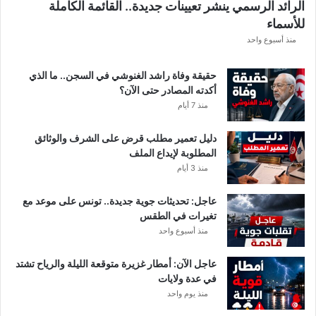
الرائد الرسمي ينشر تعيينات جديدة.. القائمة الكاملة
.
للأسماء
أ
م
منذ أسبوع واحد
ط
ا
حقيقة وفاة راشد الغنوشي في السجن.. ما الذي
ر
أكدته المصادر حتى الآن؟
و
منذ 7 أيام
ر
ي
دليل تعمير مطلب قرض على الشرف والوثائق
ا
المطلوبة لإيداع الملف
ح
منذ 3 أيام
ق
و
عاجل: تحديثات جوية جديدة.. تونس على موعد مع
ي
تغيرات في الطقس
ة
منذ أسبوع واحد
ب
ه
ذ
عاجل الآن: أمطار غزيرة متوقعة الليلة والرياح تشتد
ه
في عدة ولايات
ا
منذ يوم واحد
ل