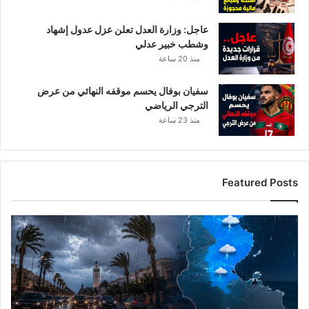
ا
ل
عاجل: وزارة العدل تعلن عزل عدول إشهاد
ا
وشطب خبير عدلي
ن
ت
منذ 20 ساعة
ر
ن
سفيان بوفال يحسم موقفه النهائي من عرض
ا
الترجي الرياضي
ت
منذ 23 ساعة
Featured Posts
ا
ل
ر
ص
د
ا