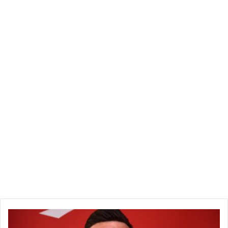
القضاء
يصدر