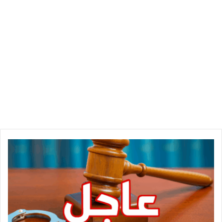
ع
ا
ج
ل
/
ه
ذ