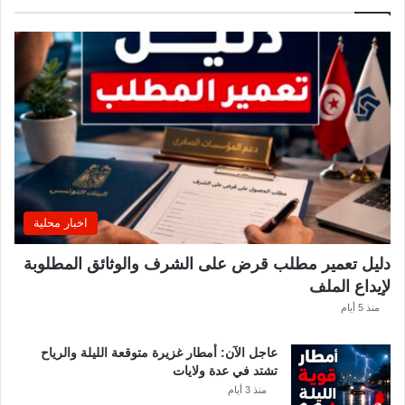
ب
ي
ة
ت
ص
د
ر
ب
ل
ا
غً
ا
اخبار محلية
ه
ا
دليل تعمير مطلب قرض على الشرف والوثائق المطلوبة
مً
ا
لإيداع الملف
منذ 5 أيام
عاجل الآن: أمطار غزيرة متوقعة الليلة والرياح
تشتد في عدة ولايات
منذ 3 أيام