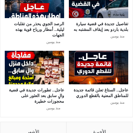
ب
ا
ر
ض
ن
ا
تفاصيل جديدة في قضية سيارة
الرصد الجوي يحذر من تقلبات
م
بلدية باردو بعد إيقاف المشتبه به
ليلية.. أمطار ورياح قوية بهذه
ج
الجهات
منذ يومين
م
منذ يومين
ب
ا
ر
ي
ا
ت
ا
ل
عاجل.. الستاغ تعلن قائمة جديدة
عاجل.. تطورات جديدة في قضية
ي
للمناطق المعنية بالقطع الدوري
والٍ سابق بعد العثور على
و
محجوزات خطيرة
منذ يومين
م
منذ يومين
و
ا
ل
ق
الأخيرة
الأشهر
ن