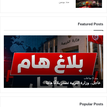
منذ يومين
Featured Posts
ع
ا
ج
ل
.
.
و
ز
ا
منذ 3 ساعات
ر
عاجل.. وزارة التربية تصدر بلاغًا هامًا
ة
ا
ل
ت
Popular Posts
ر