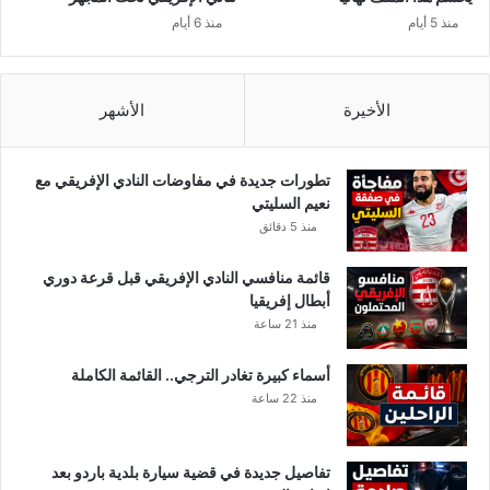
ر
ا
منذ 5 أيام
منذ 6 أيام
ة
ج
ف
ي
ت
الأخيرة
الأشهر
و
ن
س
تطورات جديدة في مفاوضات النادي الإفريقي مع
نعيم السليتي
منذ 5 دقائق
قائمة منافسي النادي الإفريقي قبل قرعة دوري
أبطال إفريقيا
منذ 21 ساعة
أسماء كبيرة تغادر الترجي.. القائمة الكاملة
منذ 22 ساعة
تفاصيل جديدة في قضية سيارة بلدية باردو بعد