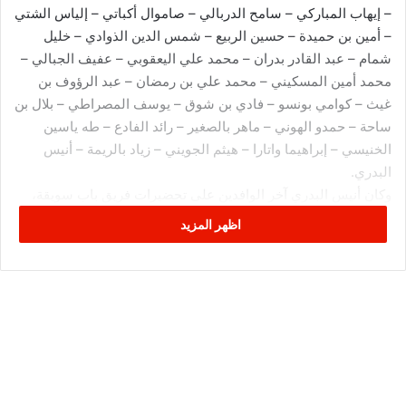
– إيهاب المباركي – سامح الدربالي – صاموال أكباتي – إلياس الشتي
– أمين بن حميدة – حسين الربيع – شمس الدين الذوادي – خليل
شمام – عبد القادر بدران – محمد علي اليعقوبي – عفيف الجبالي –
محمد أمين المسكيني – محمد علي بن رمضان – عبد الرؤوف بن
غيث – كوامي بونسو – فادي بن شوق – يوسف المصراطي – بلال بن
ساحة – حمدو الهوني – ماهر بالصغير – رائد الفادع – طه ياسين
الخنيسي – إبراهيما واتارا – هيثم الجويني – زياد بالريمة – أنيس
البدري.
وكان أنيس البدري آخر الوافدين على تحضيرات فريق باب سويقة،
بعد أن منحه الجهاز الفني، راحة استثنائية بعد مشاركته مع منتخب
اظهر المزيد
تونس في بطولة أمم أفريقيا فيما تواصل غياب يوسف البلايلي..