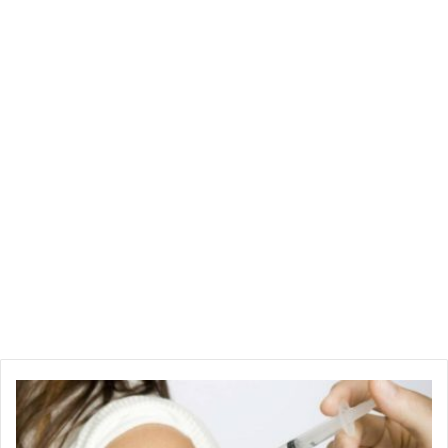
ب
د
ا