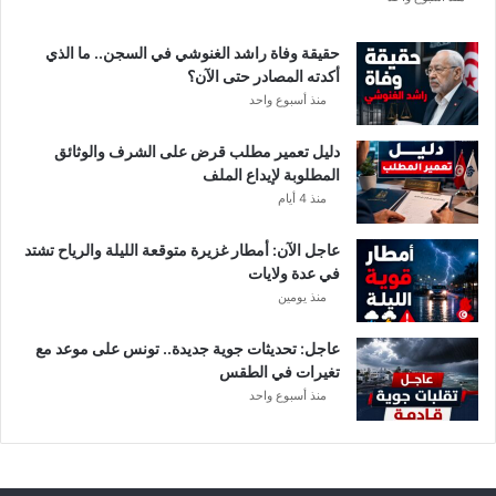
ي
ق
حقيقة وفاة راشد الغنوشي في السجن.. ما الذي
ي
أكدته المصادر حتى الآن؟
م
منذ أسبوع واحد
ع
ن
دليل تعمير مطلب قرض على الشرف والوثائق
ع
المطلوبة لإيداع الملف
ي
منذ 4 أيام
م
ا
عاجل الآن: أمطار غزيرة متوقعة الليلة والرياح تشتد
ل
في عدة ولايات
س
منذ يومين
ل
ي
ت
عاجل: تحديثات جوية جديدة.. تونس على موعد مع
ي
تغيرات في الطقس
منذ أسبوع واحد