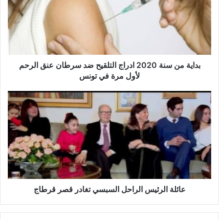
ي
ة
م
ن
س
ن
ة
بداية من سنة 2020 ادراج التلقيح ضد سرطان عنق الرحم
2
لأول مرة في تونس
0
2
ع
0
ا
ا
ئ
د
ل
ر
ة
ا
ا
ج
ل
ا
ر
ل
ئ
ت
ي
عائلة الرئيس الراحل السبسي تغادر قصر قرطاج
ل
س
ق
ا
ي
ل