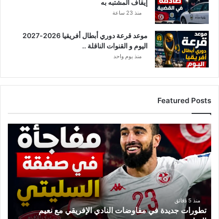
إيقاف المشتبه به
منذ 23 ساعة
موعد قرعة دوري أبطال أفريقيا 2026-2027
اليوم و القنوات الناقلة ..
منذ يوم واحد
Featured Posts
ت
ط
و
ر
ا
ت
ج
د
منذ 5 دقائق
تطورات جديدة في مفاوضات النادي الإفريقي مع نعيم
ي