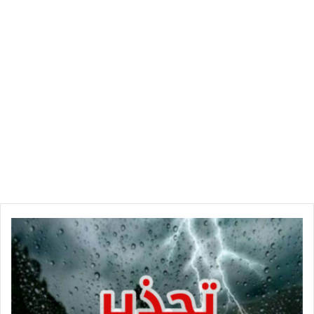
بلاغ
تحذيري
عاجل
من
الرصد
الجوي
إلى