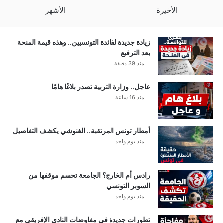
ه
م
الأخيرة
الأشهر
ا
ب
ل
غ
زيادة جديدة لفائدة التونسيين.. وهذه قيمة المنحة
خ
بعد الترفيع
ي
منذ 39 دقيقة
ا
ل
عاجل.. وزارة التربية تصدر بلاغًا هامًا
ي
منذ 16 ساعة
أمطار تونس المرتقبة.. الغنوشي يكشف التفاصيل
منذ يوم واحد
رادس أم الخارج؟ الجامعة تحسم موقفها من
السوبر التونسي
منذ يوم واحد
تطورات جديدة في مفاوضات النادي الإفريقي مع