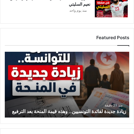
نعيم السليتي
منذ يوم واحد
Featured Posts
ز
ي
ا
د
ة
ج
د
ي
د
منذ 39 دقيقة
زيادة جديدة لفائدة التونسيين.. وهذه قيمة المنحة بعد الترفيع
ة
ل
ف
ا