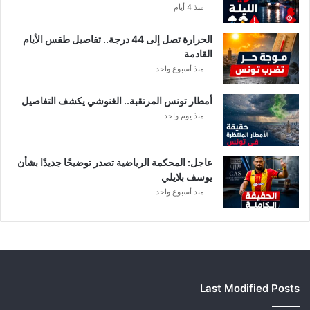
ة
منذ 4 أيام
ا
ل
الحرارة تصل إلى 44 درجة.. تفاصيل طقس الأيام
م
القادمة
ن
منذ أسبوع واحد
ح
ة
أمطار تونس المرتقبة.. الغنوشي يكشف التفاصيل
ب
منذ يوم واحد
ع
د
ا
ل
عاجل: المحكمة الرياضية تصدر توضيحًا جديدًا بشأن
ت
يوسف بلايلي
ر
منذ أسبوع واحد
ف
ي
ع
Last Modified Posts