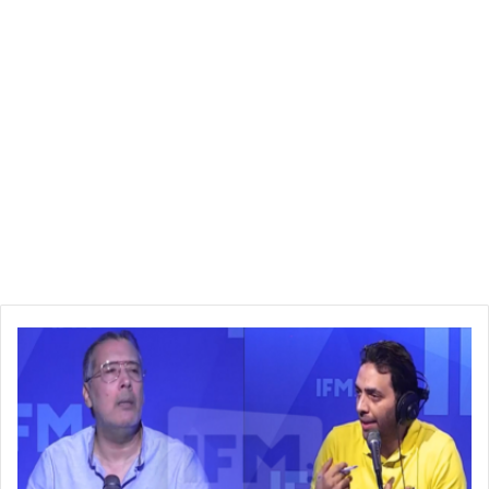
ب
ر
ه
ا
ن
ب
س