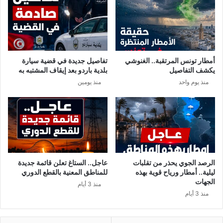
ر
ب
ي
م
ب
ن
و
ش
ل
ر
ا
ا
أمطار تونس المرتقبة.. الغنوشي
تفاصيل جديدة في قضية سيارة
ي
ء
يكشف التفاصيل
بلدية باردو بعد إيقاف المشتبه به
ج
أ
منذ يوم واحد
منذ يومين
ب
و
أ
ل
ن
م
ن
ب
ب
ي
خ
ك
س
م
ا
ر
الرصد الجوي يحذر من تقلبات
عاجل.. الستاغ تعلن قائمة جديدة
ل
س
ليلية.. أمطار ورياح قوية بهذه
للمناطق المعنية بالقطع الدوري
ن
ي
الجهات
منذ 3 أيام
ا
ل
منذ 3 أيام
س
ي
ح
ا
ق
ب