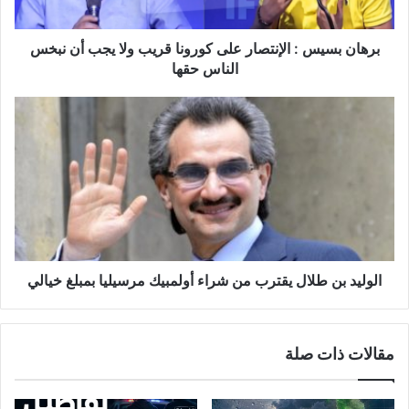
ي
س
:
برهان بسيس : الإنتصار على كورونا قريب ولا يجب أن نبخس
ا
الناس حقها
ل
إ
ا
ن
ل
ت
و
ص
ل
ا
ي
ر
د
ع
ب
ل
ن
ى
ط
ك
ل
الوليد بن طلال يقترب من شراء أولمبيك مرسيليا بمبلغ خيالي
و
ا
ر
ل
و
ي
مقالات ذات صلة
ن
ق
ا
ت
ق
ر