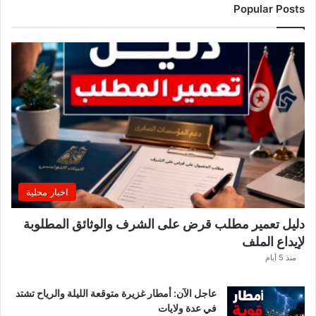
ئ
Popular Posts
د
ة
ا
ل
ت
و
ن
س
ي
ي
ن
.
اخبار محلية
.
و
دليل تعمير مطلب قرض على الشرف والوثائق المطلوبة
ه
لإيداع الملف
ذ
ه
منذ 5 أيام
ق
ي
عاجل الآن: أمطار غزيرة متوقعة الليلة والرياح تشتد
م
في عدة ولايات