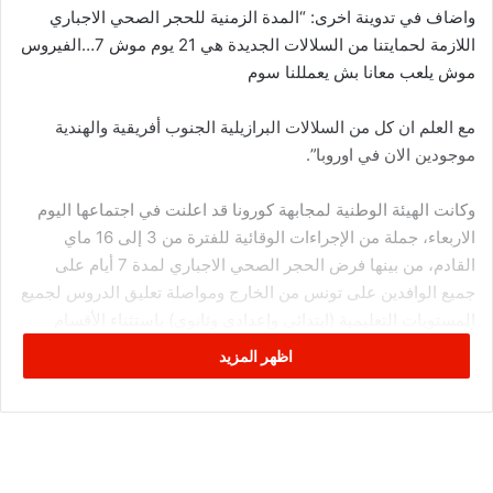
واضاف في تدوينة اخرى: “المدة الزمنية للحجر الصحي الاجباري
اللازمة لحمايتنا من السلالات الجديدة هي 21 يوم موش 7…الفيروس
موش يلعب معانا بش يعمللنا سوم
مع العلم ان كل من السلالات البرازيلية الجنوب أفريقية والهندية
موجودين الان في اوروبا”.
وكانت الهيئة الوطنية لمجابهة كورونا قد اعلنت في اجتماعها اليوم
الاربعاء، جملة من الإجراءات الوقائية للفترة من 3 إلى 16 ماي
القادم، من بينها فرض الحجر الصحي الاجباري لمدة 7 أيام على
جميع الوافدين على تونس من الخارج ومواصلة تعليق الدروس لجميع
المستويات التعليمية (ابتدائي وإعدادي وثانوي) باستثناء الأقسام
المعنية بالامتحانات الوطنية، ومنع استعمال الفضاءات الداخلية
اظهر المزيد
للمقاهي.