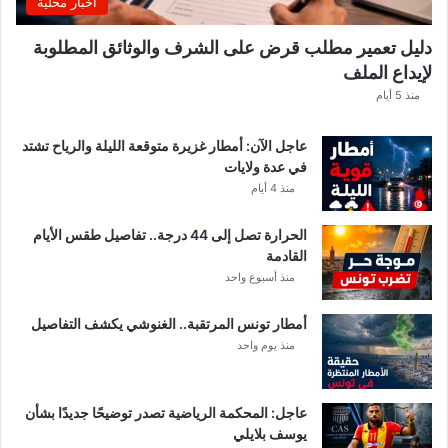
اخبار محلية
م
ن
دليل تعمير مطلب قرض على الشرف والوثائق المطلوبة
ح
لإيداع الملف
س
ا
منذ 5 أيام
ب
ا
عاجل الآن: أمطار غزيرة متوقعة الليلة والرياح تشتد
ت
في عدة ولايات
ه
منذ 4 أيام
ف
ي
الحرارة تصل إلى 44 درجة.. تفاصيل طقس الأيام
ا
القادمة
ل
منذ أسبوع واحد
إ
ف
أمطار تونس المرتقبة.. الغنوشي يكشف التفاصيل
ر
منذ يوم واحد
ي
ق
ي
عاجل: المحكمة الرياضية تصدر توضيحًا جديدًا بشأن
يوسف بلايلي