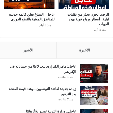
ف
د
ة
ة
ب
ا
الرصد الجوي يحذر من تقلبات
عاجل.. الستاغ تعلن قائمة جديدة
ا
ل
ليلية.. أمطار ورياح قوية بهذه
للمناطق المعنية بالقطع الدوري
ل
ش
الجهات
منذ 3 أيام
ن
ا
منذ 3 أيام
س
ه
ب
د
ة
م
إ
ج
الأخيرة
الأشهر
ل
د
ى
د
ا
اً
عاجل: ماهر الكنزاري يبعد لاعبًا من حساباته في
ل
ل
الإفريقي
م
ر
منذ 3 ساعات
ق
ئ
ا
ا
زيادة جديدة لفائدة التونسيين.. وهذه قيمة المنحة
ه
س
بعد الترفيع
ي
ة
منذ 7 ساعات
ا
ا
ل
ل
عاجل.. وزارة التربية تصدر بلاغًا هامًا
ت
ح