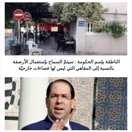
ا
ل
ن
ا
ط
ق
ة
ب
إ
س
الناطقة بإسم الحكومة : سيتمّ السماح بإستعمال الأرصفة
م
بالنسبة إلى المقاهي التي ليس لها فضاءات خارجيّة
ا
ل
ص
ح
ح
ك
ي
و
ف
م
ة
ة
ا
:
ل
س
ش
ي
ر