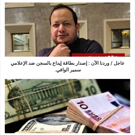
عاجل
/
وردنا
الآن
:
إصدار
بطاقة
إيداع
بالسجن
ضد
عاجل / وردنا الآن : إصدار بطاقة إيداع بالسجن ضد الإعلامي
الإعلامي
سمير الوافي.
سمير
الوافي.
الكشف
عن
القيمة
الجديدة
للدينار
التونسي
مقابل
الدولار