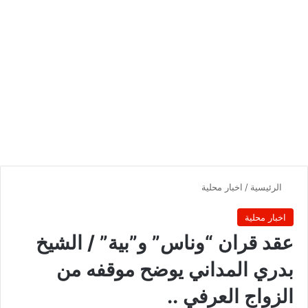
الرئيسية
/
اخبار محلية
اخبار محلية
عقد قران “وناس” و”بية” / الشيخ
بدري المداني يوضح موقفه من
الزواج العرفي ..