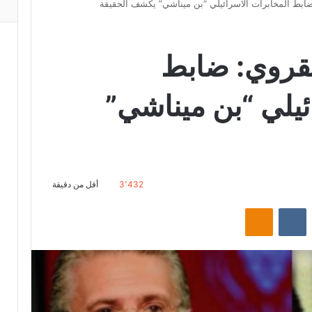
 ضابط المخابرات الاسرائيلي “بن ميناشي” يكشف الحقيقة
القروي: ضابط
ئيلي “بن ميناشي”
3٬432
أقل من دقيقة
‏Reddit
‏VKontakte
Odnoklassniki