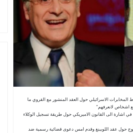
ط المخابرات الاسرائيلي حول العقد المنشور مع القروي ما
 مع اشخاص لانعرفهم”
دى سؤاله عن القروي اكد «احيلك الى fara” في اشارة الى القانون الاميريكي حول طريقة تسجيل الوكلاء
 روج حول عقد اللوبينغ وقدم امس دعوى قضائية رسمية ضد