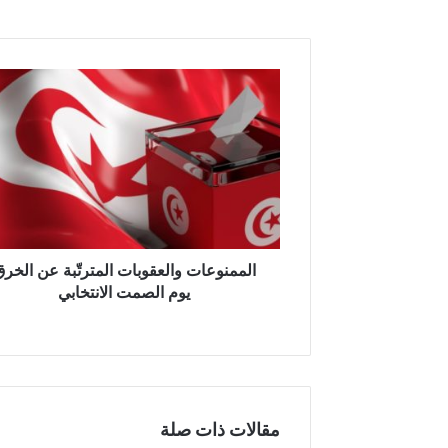
ا
ل
م
م
ن
و
ع
ا
ت
و
الممنوعات والعقوبات المترتّبة عن الخر
ا
يوم الصمت الانتخابي
ل
ع
ق
و
ب
ا
مقالات ذات صلة
ت