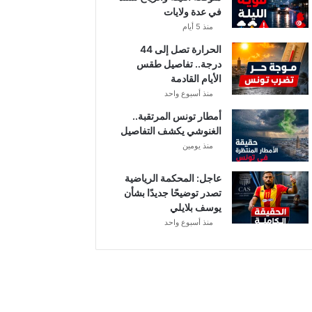
في عدة ولايات
ا
ت
منذ 5 أيام
ا
الحرارة تصل إلى 44
ل
درجة.. تفاصيل طقس
م
الأيام القادمة
ع
منذ أسبوع واحد
ن
ي
أمطار تونس المرتقبة..
ة
الغنوشي يكشف التفاصيل
منذ يومين
عاجل: المحكمة الرياضية
تصدر توضيحًا جديدًا بشأن
يوسف بلايلي
منذ أسبوع واحد