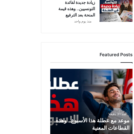
زيادة جديدة لفائدة
التونسيين.. وهذه قيمة
المنحة بعد الترفيع
منذ يوم واحد
Featured Posts
م
و
ع
د
م
ع
ع
منذ 31 دقيقة
ط
موعد مع عطلة هذا الأسبوع.. وهذه
ل
القطاعات المعنية
ة