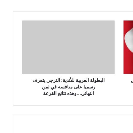
ا
ل
ب
ط
و
ل
ة
ا
ل
ق
ع
البطولة العربية للأندية: الترجي يتعرف
ر
رسميا على منافسه في ثمن
ب
النهائي...وهذه نتائج القرعة
ي
ة
ل
ل
أ
ن