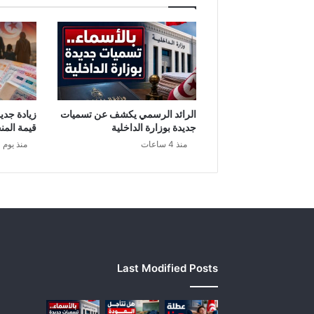
ا
ل
م
ت
ر
تّ
ب
ة
الرائد الرسمي يكشف عن تسميات
زيادة جديد
ع
جديدة بوزارة الداخلية
قيمة المنح
ن
منذ 4 ساعات
منذ يوم 
ا
ل
خ
ر
ق
ي
و
م
Last Modified Posts
ا
ل
ص