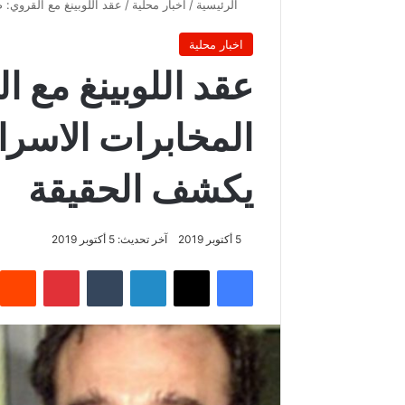
الرئيسية
/
اخبار محلية
/
عقد اللوبينغ مع القروي:
اخبار محلية
عقد اللوبينغ مع 
المخابرات الاسرا
يكشف الحقيقة
5 أكتوبر 2019
آخر تحديث: 5 أكتوبر 2019
فيسبوك
‫X
لينكدإن
‏Tumblr
بينتيريست