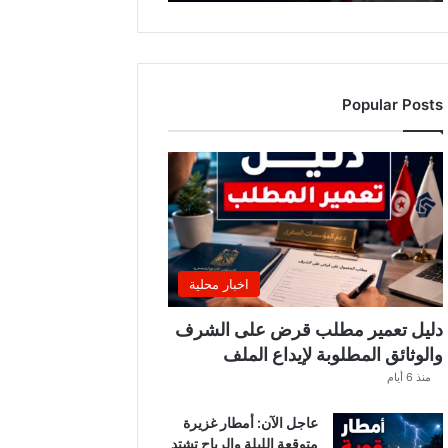
ه
ذ
ا
ا
ل
Popular Posts
أ
س
ب
و
ع
.
.
و
ه
اخبار محلية
ذ
ه
دليل تعمير مطلب قرض على الشرف
ا
والوثائق المطلوبة لإيداع الملف
ل
منذ 6 أيام
ق
ط
عاجل الآن: أمطار غزيرة
ا
متوقعة الليلة والرياح تشتد
ع