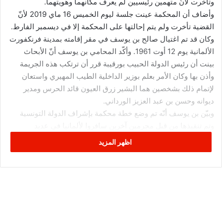
وتأخرت لأنّ متهمين رئيسيين لم يعرف مكانهما وهويتهما.
وأضاف أن المحكمة عينت جلسة ليوم الخميس 16 ماي 2019 لأنّ
القضية تأخرت ولم يتم إحالتها على المحكمة إلا في ديسمبر الفارط.
وكان قد تم اغتيال صالح بن يوسف في مقر إقامته بمدينة فرنكفورت
الألمانية يوم 12 أوت 1961. وأكّد المحامي بن يوسف أنّ الأبحاث
بينت أن رئيس الدولة الحبيب بورقيبة قرر أن ترتكب هذه الجريمة
وأذن بها وكان الأمر بعلم بوزير الداخلية الطيب المهيري واستعان
لإتمام ذلك بشخصين هما البشير زرق العيون قائد الحرس ومدير
ديوانه وحسن بن عبد العزيز الورداني.
وبيّن بن يوسف أنّه تم وضع خطة محكمة بإشراف الدولة التونسية
وتم تنفيذها من قبل مجرمين آخرين سافروا لألمانيا في عديد
المناسبات واستعانوا بعنصر أمني اسمه محمد الرزقي من أجل
اظهر المزيد
مراقبة تحركات بن يوسف.
وأوضح الأستاذ بن يوسف أنّه تم التنفيذ بعد فشل لقاء بورقيبة وصالح
بن يوسف في سويسرا، اتهم خلاله بن يوسف بورقيبة بخيانة البلاد
والتخطيط لخيانة الثورة الجزائرية