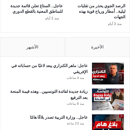
ت
ة
الرصد الجوي يحذر من تقلبات
عاجل.. الستاغ تعلن قائمة جديدة
ا
و
ليلية.. أمطار ورياح قوية بهذه
للمناطق المعنية بالقطع الدوري
ج
د
الجهات
منذ 3 أيام
ا
ر
منذ 3 أيام
ل
ج
ن
ا
ف
ت
ط
ا
الأخيرة
الأشهر
ب
ل
ع
ح
د
ر
عاجل: ماهر الكنزاري يبعد لاعبًا من حساباته في
1
ا
الإفريقي
0
ر
منذ 4 ساعات
س
ة
ن
ت
زيادة جديدة لفائدة التونسيين.. وهذه قيمة المنحة
و
ص
بعد الترفيع
ا
ل
منذ 8 ساعات
ت
ا
ل
عاجل.. وزارة التربية تصدر بلاغًا هامًا
ى
منذ 23 ساعة
1