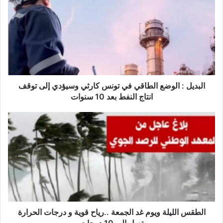
ل
ب
د
ي
ل
:
ا
ل
و
البديل : الوضع الطاقي في تونس كارثي وسيؤدي إلى توقف
ض
انتاج النفط بعد 10 سنوات
ع
ا
ا
ل
ل
ط
ط
ا
ق
ق
س
ي
ا
ف
ل
ي
ل
ت
ي
و
ل
الطقس الليلة ويوم غد الجمعة ..رياح قوية و درجات الحرارة
ن
ة
تصل الى 10 درجات