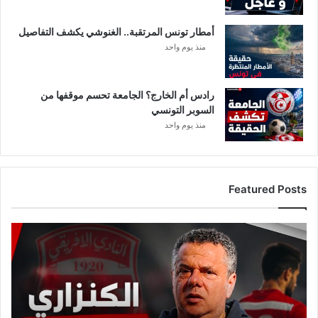
0
د
أمطار تونس المرتقبة.. الغنوشي يكشف التفاصيل
ر
ج
منذ يوم واحد
ا
ت
رادس أم الخارج؟ الجامعة تحسم موقفها من
السوبر التونسي
منذ يوم واحد
Featured Posts
ع
ا
ج
ل
:
م