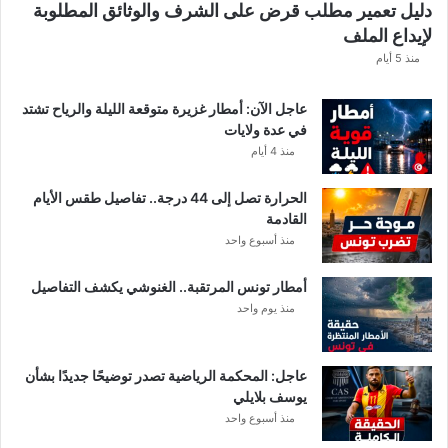
دليل تعمير مطلب قرض على الشرف والوثائق المطلوبة
ح
لإيداع الملف
س
ا
منذ 5 أيام
ب
ا
عاجل الآن: أمطار غزيرة متوقعة الليلة والرياح تشتد
ت
في عدة ولايات
ه
منذ 4 أيام
ف
ي
الحرارة تصل إلى 44 درجة.. تفاصيل طقس الأيام
ا
القادمة
ل
منذ أسبوع واحد
إ
ف
أمطار تونس المرتقبة.. الغنوشي يكشف التفاصيل
ر
منذ يوم واحد
ي
ق
ي
عاجل: المحكمة الرياضية تصدر توضيحًا جديدًا بشأن
يوسف بلايلي
منذ أسبوع واحد